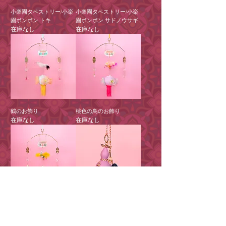
小楽園タペストリー/小楽
小楽園タペストリー/小楽
園ボンボン トキ
園ボンボン サドノウサギ
在庫なし
在庫なし
鶴のお飾り
桃色の鳥のお飾り
在庫なし
在庫なし
若草色の鳥のお飾り
小楽園の瓢箪 茄子色
在庫なし
在庫なし