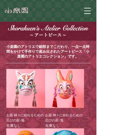
小楽園のアトリエで細部までこだわり、一点一点時
間をかけて手作りで産み出されたアートピース「小
楽園のアトリエコレクション」です。
お面 神々に紛れるための
お面 神々に紛れるための
忍びの面 /狐
忍びの面 /兎
在庫なし
在庫なし