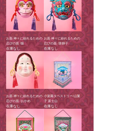
お面 神々に紛れるための
お面 神々に紛れるための
忍びの面 /猿
忍びの面 /唐獅子
在庫なし
在庫なし
お面 神々に紛れるための
小楽園タペストリー/山菓
忍びの面 /おかめ
子 富士山
在庫なし
在庫なし