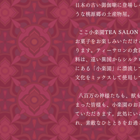
日本の古い御伽噺に登場し
うな桃源郷の土産物屋。
ここ小楽園
TEA SALON
お菓子をお楽しみいただけ
ります。ティーサロンの食
料は、遠い異国からシルク
にある「小楽園」に漂流し
文化をミックスして使用し
八百万の神様たちも、獣も
まった皆様も、小楽園のお
ていただきます。此処にい
れ、素敵なひとときをお過