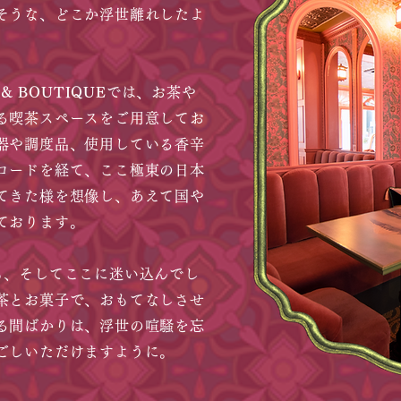
そうな、どこか浮世離れしたよ
 & BOUTIQUE
では、お茶や
る喫茶スペースをご用意してお
器や調度品、使用している香辛
ロードを経て、ここ極東の日本
てきた様を想像し、あえて国や
ております。
、そしてここに迷い込んでし
茶とお菓子で、おもてなしさせ
る間ばかりは、浮世の喧騒を忘
ごしいただけますように。