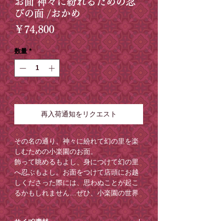
お面 神々に紛れるための忍
びの面 /おかめ
価
￥74,800
格
数量
*
在庫なし
再入荷通知をリクエスト
その名の通り、神々に紛れて幻の里を楽
しむための小楽園のお面。
飾って眺めるもよし、身につけて幻の里
へ忍ぶもよし。お面をつけて店頭にお越
しくださった際には、思わぬことが起こ
るかもしれません…ぜひ、小楽園の世界
に溶け込んでみてください。