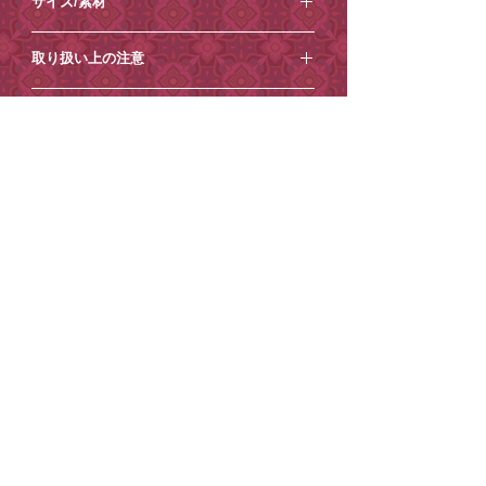
サイズ/素材
＜ご注意点＞
・この製品は一点一点アトリエにて制作
⚪︎サイズ
している少量生産品です。形・色・風合
取り扱い上の注意
お面：縦約23cm×横約18cm×厚み約
いに個体差がございますが、作品の特性
6cm(最長箇所)
としてお楽しみください。
・破損や変形の原因になりますので、引
タッセル紐：約52cm(解いた状態)
ご注意点【必ずお読みください】
・画面上での色味や質感は実物とは異な
っ張る、落とすなど強い力を与えること
る場合がございます。予めご了承くださ
や、濡れた手で触ることはおやめくださ
＜ご注意点＞
⚪︎素材：合成樹脂/紙
い。
い。
到着日時指定
・土日祝日は発送業務/メール対応はお休
・変形や変色の原因になりますので、高
みとさせていただきます。
ご希望がございましたら、ご注文時から1
温多湿の場所や直射日光が当たる場所や
・商品内容の変更やキャンセルはお受け
有料紙袋
週間程度を目安にご指定ください。それ
火気のそばでの使用や保管は行わないで
できません。
以降の到着日時指定はお受けできません
ください。
■環境保護の一環として、小楽園オンラ
・ご住所の間違いが増えております、十
ので、ご了承ください。
・他のものへ色移りする可能性がござい
インショップでは2025年4月17日から、
分ご確認の上ご注文ください。
ご注文の際に
ますので、保管の際には他のものと接触
紙袋を有料とさせていただいておりま
・お送り先ご住所等の変更もお受けでき
［ショッピングカート］→［備考を追
しないようにしてください。
す。
かねます。
加］からコメントを追加できますので、
・保管の際は、温度および湿度の低い風
ご理解・ご協力のほどよろしくお願いい
・到着日時指定がございましたら必ずご
そちらにご記入ください。
通しのよい場所で保管してください。
たします。
注文時の「備考欄」へ記載ください。
ご記入がない場合は指定なしでお送りさ
・小さなお子様の手の届かない所に保管
紙袋は
こちら
から。
（後からご連絡いただいても対応出来か
せていただきます。
してください。
ねる場合がございます。）
※状況によりご希望に添えない場合もご
・お客様のメールのご使用環境によって
ざいます。
STORE POLICY
PRIVACY POLICY
は、当店からのメールが届かない場合が
※コンビニ決済のお客様は二日以内にお