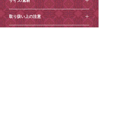
サイズ/素材
・この製品は一点一点アトリエにて制作
している少量生産品です。形・色・風合
⚪︎サイズ：縦約12.2×横約4.5cm×厚み約
いに個体差がございますが、作品の特性
取り扱い上の注意
3cm(最長箇所)
としてお楽しみください。
⚪︎素材：木材/金属/ガラス
・画面上での色味や質感は実物とは異な
・破損や変形の原因になりますので、引
ご注意点【必ずお読みください】
る場合がございます。予めご了承くださ
っ張る、落とすなど強い力を与えること
い。
や、濡れた手で触ることはおやめくださ
＜ご注意点＞
い。
到着日時指定
・土日祝日は発送業務/メール対応はお休
・変形や変色の原因になりますので、高
みとさせていただきます。
ご希望がございましたら、ご注文時から1
温多湿の場所や直射日光が当たる場所や
・商品内容の変更やキャンセルはお受け
有料紙袋
週間程度を目安にご指定ください。それ
火気のそばでの使用や保管は行わないで
できません。
以降の到着日時指定はお受けできません
ください。
■環境保護の一環として、小楽園オンラ
・ご住所の間違いが増えております、十
ので、ご了承ください。
・他のものへ色移りする可能性がござい
インショップでは2025年4月17日から、
分ご確認の上ご注文ください。
ご注文の際に
ますので、保管の際には他のものと接触
紙袋を有料とさせていただいておりま
・お送り先ご住所等の変更もお受けでき
［ショッピングカート］→［備考を追
しないようにしてください。
す。
かねます。
加］からコメントを追加できますので、
・保管の際は、温度および湿度の低い風
ご理解・ご協力のほどよろしくお願いい
・到着日時指定がございましたら必ずご
そちらにご記入ください。
通しのよい場所で保管してください。
たします。
注文時の「備考欄」へ記載ください。
ご記入がない場合は指定なしでお送りさ
・小さなお子様の手の届かない所に保管
紙袋は
こちら
から。
（後からご連絡いただいても対応出来か
せていただきます。
してください。
ねる場合がございます。）
※状況によりご希望に添えない場合もご
・お客様のメールのご使用環境によって
ざいます。
STORE POLICY
PRIVACY POLICY
は、当店からのメールが届かない場合が
※コンビニ決済のお客様は二日以内にお