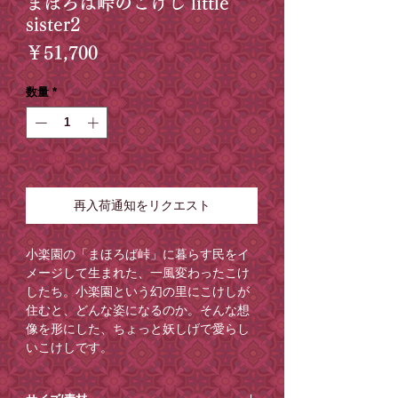
まほろば峠のこけし little
sister2
価
￥51,700
格
数量
*
在庫なし
再入荷通知をリクエスト
小楽園の「まほろば峠」に暮らす民をイ
メージして生まれた、一風変わったこけ
したち。小楽園という幻の里にこけしが
住むと、どんな姿になるのか。そんな想
像を形にした、ちょっと妖しげで愛らし
いこけしです。
＜ご注意点＞