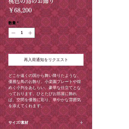
桃色の鳥のお飾り
価
￥68,200
格
数量
*
在庫なし
再入荷通知をリクエスト
どこか遠くの国から舞い降りたような、
優雅な鳥のお飾り。小楽園プレートや煌
めく小判をあしらい、豪華な仕立てとな
っております。ひとたびお部屋に飾れ
ば、空間を優雅に彩り、華やかな雰囲気
を添えてくれます。
＜ご注意点＞
サイズ/素材
・この製品は一点一点アトリエにて制作