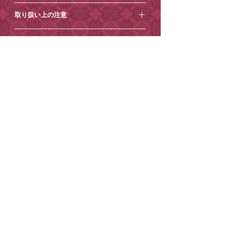
している少量生産品です。形・色・風合
⚪︎サイズ
いに個体差がございますが、作品の特性
取り扱い上の注意
縦約69cm×横約30cm(最大幅)
としてお楽しみください。
⚪︎素材：金属/紙/羽根/ガラス
・画面上での色味や質感は実物とは異な
・破損や変形の原因になりますので、引
ご注意点【必ずお読みください】
る場合がございます。予めご了承くださ
っ張る、落とすなど強い力を与えること
い。
や、濡れた手で触ることはおやめくださ
＜ご注意点＞
い。
到着日時指定
・土日祝日は発送業務/メール対応はお休
・変形や変色の原因になりますので、高
みとさせていただきます。
ご希望がございましたら、ご注文時から1
温多湿の場所や直射日光が当たる場所や
・商品内容の変更やキャンセルはお受け
有料紙袋
週間程度を目安にご指定ください。それ
火気のそばでの使用や保管は行わないで
できません。
以降の到着日時指定はお受けできません
ください。
■環境保護の一環として、小楽園オンラ
・ご住所の間違いが増えております、十
ので、ご了承ください。
・他のものへ色移りする可能性がござい
インショップでは2025年4月17日から、
分ご確認の上ご注文ください。
ご注文の際に
ますので、保管の際には他のものと接触
紙袋を有料とさせていただいておりま
・お送り先ご住所等の変更もお受けでき
［ショッピングカート］→［備考を追
しないようにしてください。
す。
かねます。
加］からコメントを追加できますので、
・保管の際は、温度および湿度の低い風
ご理解・ご協力のほどよろしくお願いい
・到着日時指定がございましたら必ずご
そちらにご記入ください。
通しのよい場所で保管してください。
たします。
注文時の「備考欄」へ記載ください。
ご記入がない場合は指定なしでお送りさ
・小さなお子様の手の届かない所に保管
紙袋は
こちら
から。
（後からご連絡いただいても対応出来か
せていただきます。
してください。
ねる場合がございます。）
※状況によりご希望に添えない場合もご
・お客様のメールのご使用環境によって
ざいます。
STORE POLICY
PRIVACY POLICY
は、当店からのメールが届かない場合が
※コンビニ決済のお客様は二日以内にお
©
2022-202
SHORAKUEN All Rights Reserved
6
ございます。「@shorakuen.com」から
支払いください。(お振込みが遅れると、