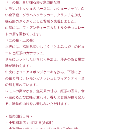
〈一の岳〉白い採石部が象徴的な峰
レモンガナッシュのベースに、カシューナッツ、白
い金平糖、グラハムクラッカー、クランチを加え、
採石部のざくざくとした質感を表現しました。
山底には、フィアンティーヌ入りミルクチョコレー
トの層を重ねています。
〈二の岳・三の岳〉
上段には、福岡県産いちじく「とよみつ姫」のピュ
ーレと紅茶のガナッシュ。
さらにカットしたいちじくを加え、厚みのある果実
味が味わえます。
中央にはココアスポンジケーキを挟み、下段には一
の岳と同じ、レモンガナッシュとフィアンティーヌ
の層を重ねています。
レモンの爽やかさ、無花果の甘み、紅茶の香り。食
べ進めるたびに峰が変わり、香りと食感が移り変わ
る、味覚の山旅をお楽しみいただけます。
＜販売開始日時＞
・小楽園本店：11月21日(金)12時 
・小楽園オンラインショップ：11月21日(金)12時