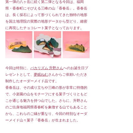
第一弾の八ヶ岳に続く第二弾となる今回は、福岡
県・香春町にそびえる三峰の山「香春岳」。香春岳
は、長く採石によって形づくられてきた独特の地形
を国土地理院の実際の地形データから型どり、緻密
に再現したチョコレート菓子となっております。
今回は特別に、
バカリズム 升野さん
へのお誕生日プ
レゼントとして、
夢眠ねむ
さんからご依頼いただき
制作したオーダーメイド品です。
香春岳は、その成り立ちや三峰の形が非常に特徴的
で、小楽園の山をモチーフにする菓子づくりともど
こか通じる魅力を持つ山でした。さらに、升野さん
のご出身地福岡県香春町を象徴する山でもあること
から、これらのご縁が重なり、今回の特別なオーダ
ーメイド山々菓子「香春岳」が生まれました。