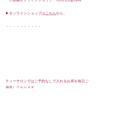
▶︎オンラインショップは
こちら
から。
・・・・・・・・・・
ティーサロンではご予約なしで入れるお席を毎日ご
用意しております。
お気軽にご来店くださいませ🫖皆様のご来店心より
お待ちしております！
ネットにて事前予約も可能です。
▶︎ティーサロンご予約は
こちら
から
▶︎オンラインショップは
こちら
から