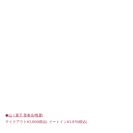
◼︎
山々菓子
 香春岳(晩夏)
テイクアウト¥3,800(税込)  イートイン¥3,870(税込)