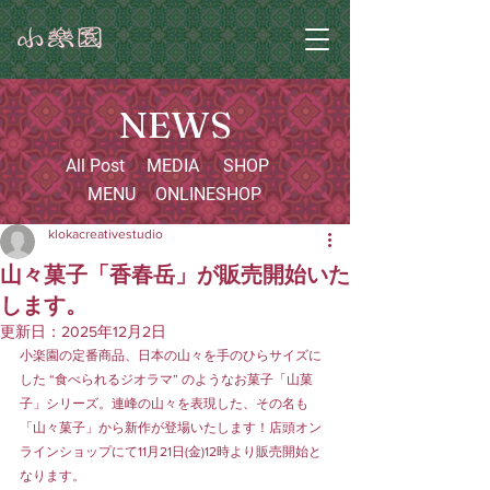
NEWS
All Post
MEDIA
SHOP
MENU
ONLINESHOP
klokacreativestudio
山々菓子「香春岳」が販売開始いた
します。
更新日：
2025年12月2日
小楽園の定番商品、日本の山々を手のひらサイズに
した “食べられるジオラマ” のようなお菓子「山菓
子」シリーズ。連峰の山々を表現した、その名も
「山々菓子」から新作が登場いたします！店頭オン
ラインショップにて11月21日(金)12時より販売開始と
なります。