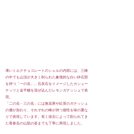
薄いミルクチョコレートのシェルの内部には、三峰
の中でも山頂が大きく削られた象徴的な白い砕石部
を持つ「一の岳」。石灰石をイメージしたカシュー
ナッツと金平糖を混ぜ込んだレモンガナッシュで表
現。
「二の岳・三の岳」には無花果や紅茶のガナッシュ
の層が加わり、それぞれの峰が持つ個性を味の重な
りで表現しています。長く採石によって削られてき
た香春岳の山肌の姿までも丁寧に再現しました。