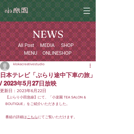
NEWS
All Post
MEDIA
SHOP
MENU
ONLINESHOP
klokacreativestudio
日本テレビ「ぶらり途中下車の旅」
/ 2023年5月27日放映
更新日：
2023年6月22日
【ぶらり小田急線】にて、「小楽園 TEA SALON & 
BOUTIQUE」をご紹介いただきました。
番組の詳細は
こちら
にてご覧いただけます。