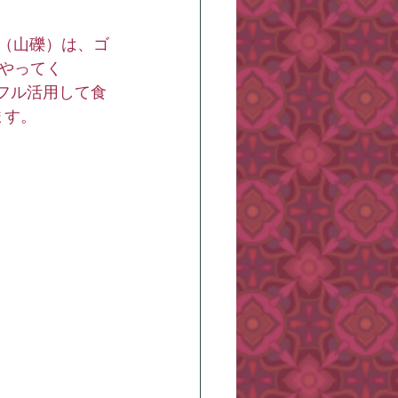
子（山礫）は、ゴ
やってく
フル活用して食
ます。