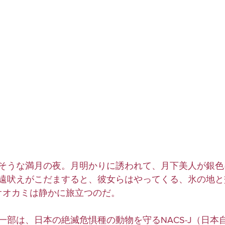
そうな満月の夜。月明かりに誘われて、月下美人が銀色
遠吠えがこだますると、彼女らはやってくる、氷の地と
オオカミは静かに旅立つのだ。
一部は、日本の絶滅危惧種の動物を守るNACS-J（日本