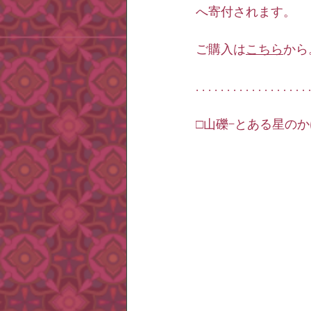
へ寄付されます。
ご購入は
こちら
から
. . . . . . . . . . . . . . . . . . 
□山礫−とある星のかけら