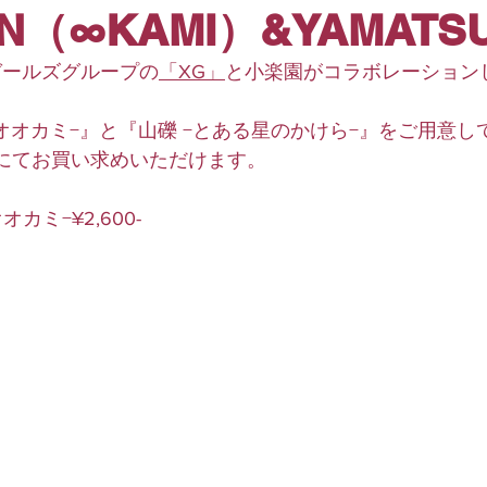
ON（∞KAMI）&YAMATS
&Bガールズグループの
「XG」
と小楽園がコラボレーション
オオカミ−』と『山礫 −とある星のかけら−』をご用意し
にてお買い求めいただけます。
カミ−¥2,600-