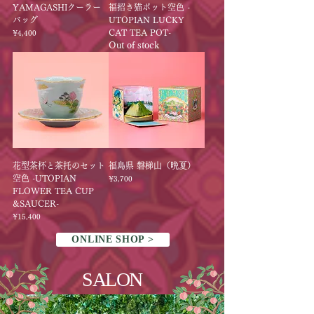
YAMAGASHIクーラー
福招き猫ポット空色 -
バッグ
UTOPIAN LUCKY
CAT TEA POT-
Price
¥4,400
Out of stock
花型茶杯と茶托のセット
福島県 磐梯山（晩夏）
空色 -UTOPIAN
Price
¥3,700
FLOWER TEA CUP
&SAUCER-
Price
¥15,400
ONLINE SHOP >
​SALON