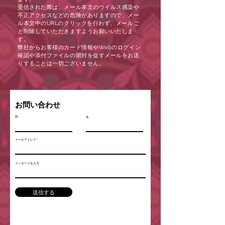
受信された際は、メール本文のウイ
ルス感染や
不正アクセスなどの危険がありますので、メー
ル本文中のURLのクリックを行わず、メールご
と削除していただきますようお願いいたしま
す。
弊社からお客様のカード情報やWebのログイン
確認や添付ファイルの開封を促すメールをお送
りすることは一切ございません。
お問い合わせ
姓
名
メールアドレス
メッセージを入力
送信する