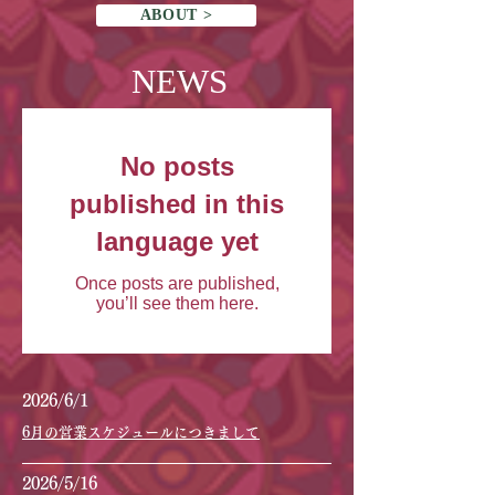
ABOUT >
NEWS
No posts
published in this
language yet
Once posts are published,
you’ll see them here.
2026/6
/1
6月の営業スケジュールにつきまして
2026/5
/16