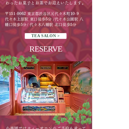
わったお菓子とお茶でお迎えいたします。
〒
151-0062
東京都渋谷区元代々木町
10-9
代々木上原駅 東口徒歩
5
分 /代々木公園駅 八
幡口徒歩5分/ 代々木八幡駅 北口徒歩
5
分
TEA SALON >
​RESERVE
小楽園ではティーサロンのご予約も承って