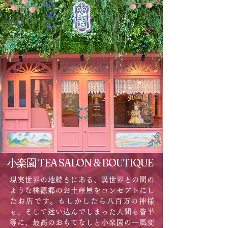
TEA SALON & BOUTIQUE
小楽園
現実世界の地続きにある、異世界との間の
ような桃源郷のお土産屋をコンセプトにし
たお店です。もしかしたら八百万の神様
も、そして迷い込んでしまった人間も皆平
等に、最高のおもてなしと小楽園の一風変