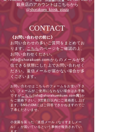
銀座店のアカウントはこちらから
@shorakuen_kiosk_ginza
CONTACT
《お問い合わせの前に》
お問い合わせの多いご質問をまとめてお
ります。
こ
ちら
のページをご確認の上、
お問い合わせください。
info@shorakuen.com
からのメールが受
信できる状態にした上でお問い合わせく
ださい。返信メールが届かない場合が多
くございます。
お問い合わせはこちらのフォームをお使い下さ
い。フォームがご使用になれない場合は
お手数
ですが
こちら
(info
@shorakuenkuen.com宛)
か
らご連絡下さい。
3
営業日以内にご連絡差し上げ
ます。
SNS
の
DM
にはご回答できかねますのでご
了承くださいませ。
小楽園を装った「迷惑メール（なりすましメー
ル）」が届いているという事例が報告されてい
ます。