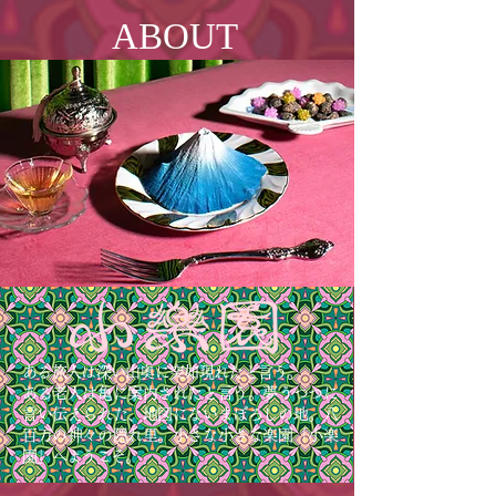
A
BOUT
ある旅人は深い山奥に突如現れたと言う。
ある老人は亀に案内されたと言う。夢うつつに
言い伝えられた、地図にないまぼろしの地。八
百万の神々の隠れ里。小さな小さな楽園「小楽
園」へようこそ。