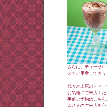
さらに、ティーサロ
スもご用意しており
代々木上原のティー
お気軽にご来店くだ
事前ご予約は
こちら
皆さまのご来店を心