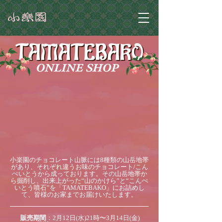
小楽園のチョコレート山脈には8種類の山岳地帯
があり、それぞれ違うお味のチョコレート/こん
ぺいとうから成っております。その山岳地帯か
ら掘削し、出来上がった“山のかけら”と“こんぺ
いとう噴石”を「TAMATEBAKO」にお詰めし
て、皆様のお家までお届けいたします。
販売期間
：2月12日(水)21時〜3月14日(金)