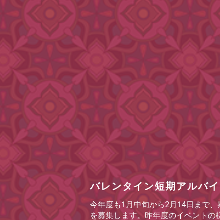
バレンタイン短期アルバイ
今年度も
1
月中旬から
2
月
14
日まで、
を募集します。昨年度のイベントの