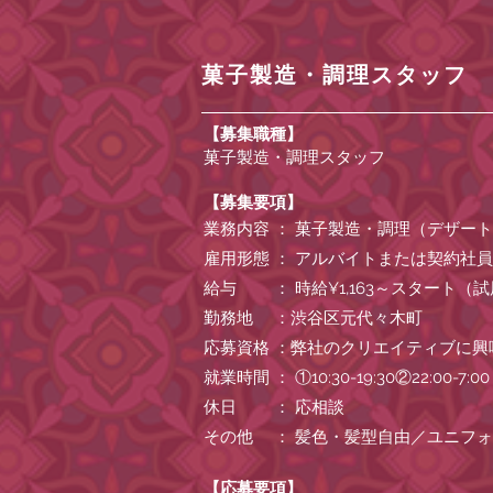
菓子製造・調理スタッフ
【募集職種】
菓子製造・調理スタッフ
【募集要項】
業務内容 ： 菓子製造・調理（デザー
雇用形態 ： アルバイトまたは契約社
給与 ： 時給¥1,163～スタート（
勤務地 ：渋谷区元代々木町
応募資格 ：弊社のクリエイティブに
就業時間 ： ①10:30-19:30②2
休日 ： 応相談
その他 ： 髪色・髪型自由／ユニフ
【応募要項】