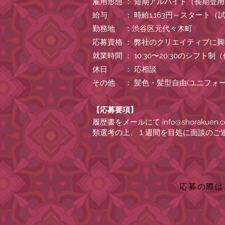
雇用形態 ： 短期アルバイト（長期登
給与 ： 時給1,163円～スタート（
勤務地 ：渋谷区元代々木町
応募資格 ： 弊社のクリエイティブに
就業時間 ： 10:30〜20:30のシ
休日 ： 応相談
その他 ： 髪色・髪型自由(ユニフォ
【応募要項】
履歴書をメールにて
info@shorakuen.
類選考の上、１週間を目処に面談のご
応募の際は