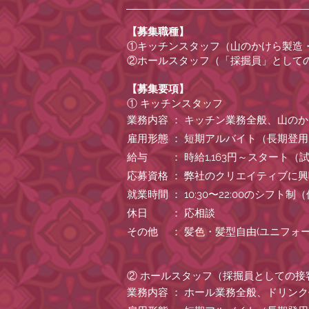
【募集職種】
①キッチンスタッフ（山のかけら製造
②ホールスタッフ（「採掘員」として
【募集要項】
① キッチンスタッフ
業務内容 ： キッチン業務全般、山の
雇用形態 ： 短期アルバイト（長期登
給与 ： 時給1,163円～スタート（
応募資格 ： 弊社のクリエイティブに
就業時間 ： 10:30〜22:00のシ
休日 ： 応相談
その他 ： 髪色・髪型自由(ユニフォ
② ホールスタッフ（採掘員としての接
業務内容 ： ホール業務全般、ドリン