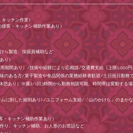
・キッチン作業）
の接客・キッチン補助作業あり）
かけら製造、採掘員補助など
用あり）
試用期間あり）/技術や経験により応相談/交通費支給（上限1,000
興味のある方/菓子製造や食品関係の業務経験者歓迎/土日祝日勤務
フト制（休憩あり）※週2/1日3時間から勤務相談可能。時間帯は変動す
ームに則した細則あり) /ユニフォーム支給/「山のかけら」のまか
客・キッチン補助作業あり）
ク作り、キッチン補助、お人形のお世話など