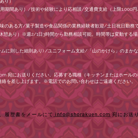
用あり）
試用期間あり）/技術や経験により応相談/交通費支給（上限1,000円
興味のある方/菓子製造や食品関係の業務経験者歓迎/土日祝日勤務
フト制（休憩あり）※週2/1日3時間から勤務相談可能。時間帯は変動す
ームに則した細則あり) /ユニフォーム支給/「山のかけら」のまか
com
宛にお送りください。応募する職種（キッチンまたはホールの
連絡を差し上げます。※電話でのお問い合わせはご遠慮ください。
、履歴書をメールにて
info@shorakuen.com
宛にお送