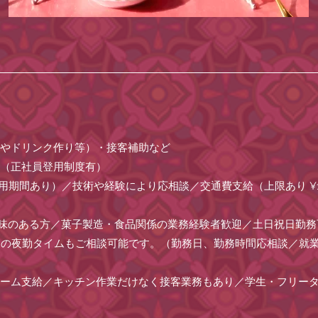
トやドリンク作り等）・接客補助など
員（正社員登用制度有）
試用期間あり）／技術や経験により応相談／交通費支給（上限あり ¥1,
興味のある方／菓子製造・食品関係の業務経験者歓迎／土日祝日勤務
2:00-7:00 の夜勤タイムもご相談可能です。（勤務日、勤務時間応相
ォーム支給／キッチン作業だけなく接客業務もあり／学生・フリー