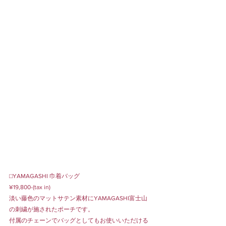
⬜︎YAMAGASHI 巾着バッグ
¥19,800-(tax in) 
淡い藤色のマットサテン素材にYAMAGASHI富士山
の刺繍が施されたポーチです。
付属のチェーンでバッグとしてもお使いいただける