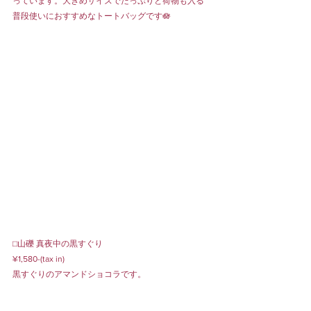
っています。大きめサイズでたっぷりと荷物も入る
普段使いにおすすめなトートバッグです🪷
⬜︎山礫 真夜中の黒すぐり
¥1,580-(tax in)
黒すぐりのアマンドショコラです。