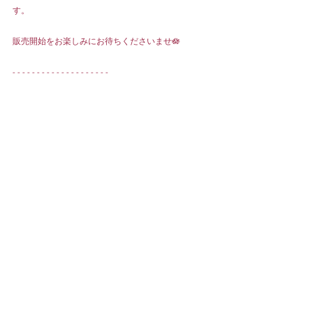
す。
販売開始をお楽しみにお待ちくださいませ🪷
- - - - - - - - - - - - - - - - - - - -
【販売開始】
⚫︎YAMAGASHI巾着バッグ
⚫︎おこしバッグ-TOGENKYO PINK-
▷ Insta Live後  10/3(木) 20:30頃より販売開始
⚫︎山礫(真夜中の黒すぐり/夕闇の黒胡麻ミルク/白昼
の蜂蜜レモン)
店頭・オンラインショップともに
▷ 10/3(木)お昼12:00 販売開始
※バッグ2種は、インスタライブ終了後に販売開始と
なり、販売開始時刻が前後する場合がございます。
※商品合計で¥18,000(税込)以上の方が対象となりま
す。配送料は含みませんのでご注意ください。