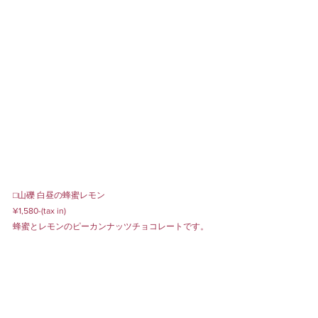
⬜︎山礫 白昼の蜂蜜レモン
¥1,580-(tax in)
蜂蜜とレモンのピーカンナッツチョコレートです。