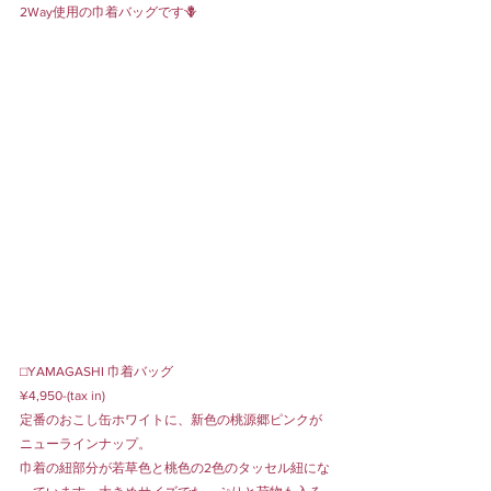
2Way使用の巾着バッグです🪻
⬜︎YAMAGASHI 巾着バッグ
¥4,950-(tax in) 
定番のおこし缶ホワイトに、新色の桃源郷ピンクが
ニューラインナップ。
巾着の紐部分が若草色と桃色の2色のタッセル紐にな