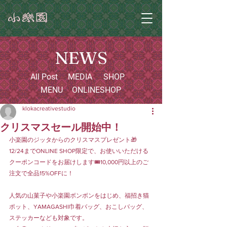
NEWS
All Post
MEDIA
SHOP
MENU
ONLINESHOP
klokacreativestudio
クリスマスセール開始中！
小楽園のジッタからのクリスマスプレゼント🎁
12/24までONLINE SHOP限定で、お使いいただける
クーポンコードをお届けします🎟️10,000円以上のご
注文で全品15%OFFに！
人気の山菓子や小楽園ボンボンをはじめ、福招き猫
ポット、YAMAGASHI巾着バッグ、おこしバッグ、
ステッカーなども対象です。