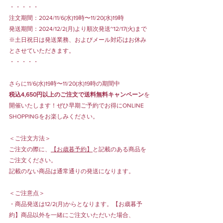
・・・・・
注文期間：2024/11/6(水)19時〜11/20(水)19時
発送期間：2024/12/2(月)より順次発送~12/17(火)まで
※土日祝日は発送業務、およびメール対応はお休み
とさせていただきます。
・・・・・
さらに11/6(水)19時〜11/20(水)19時の期間中
税込4,650円以上のご注文で送料無料キャンペーン
を
開催いたします！ぜひ早期ご予約でお得にONLINE 
SHOPPINGをお楽しみください。
＜ご注文方法＞
ご注文の際に、
【お歳暮予約】
と記載のある商品を
ご注文ください。
記載のない商品は通常通りの発送になります。
＜ご注意点＞
・商品発送は12/2(月)からとなります。【お歳暮予
約】商品以外を一緒にご注文いただいた場合、