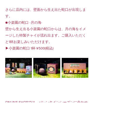
さらに店内には、壁面から生え出た蛇口が出現しま
す。
●小楽園の蛇口 -月の海-
壁から生え出る小楽園の蛇口からは、月の海をイメ
ージした特製チャイが流れ出ます。ご購入いただく
と1杯お楽しみいただけます。
▶︎小楽園の蛇口 1杯 ¥500(税込)
ONLINE SHOPでは、バレンタインシーズンに合わせ
た、通常商品の事前予約を承っております。彩り豊
かで美しい、個性的なお菓子が揃う小楽園。特別な
日にぴったりな箱菓子をぜひご検討くださいませ。
▶︎ONLINE SHOPは
こちら
から。