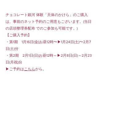
チョコレート銀河 体験「天体のかけら」のご購入
は、事前のネット予約のご用意もございます。(当日
の店頭整理券配布 でのご参加も可能です。)
【ご購入予約】
・第1期　1月16日(金)お昼12時〜▶1月24日(土)〜2月7
日(土)分
・第2期　2月1日(日)お昼12時～▶2月8日(日)～2月23
日(月祝)分
▶︎ご予約は
こちら
から。