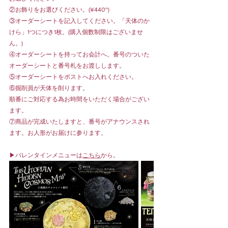
②お飾りをお選びください。(¥440~)
③オーダーシートを記入してください。「天体のか
けら」1つにつき1枚。(購入個数制限はございませ
ん。)
④オーダーシートを持ってお会計へ。番号のついた
オーダーシートと番号札をお渡しします。
⑤オーダーシートをポストへお入れください。
⑥掘削員が天体を削ります。
順番にご対応する為お時間をいただく場合がござい
ます。
⑦商品が完成いたしますと、番号がアナウンスされ
ます。お人形がお届けに参ります。
▶︎バレンタインメニューは
こちら
から。