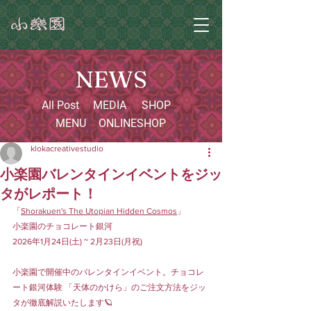
NEWS
All Post
MEDIA
SHOP
MENU
ONLINESHOP
klokacreativestudio
小楽園バレンタインイベントをジッ
タがレポート！
「
Shorakuen's The Utopian Hidden Cosmos
」
小楽園のチョコレート銀河
2026年1月24日(土) ~ 2月23日(月祝)
小楽園で開催中のバレンタインイベント。チョコレ
ート銀河体験 「天体のかけら」のご注文方法をジッ
タが徹底解説いたします🪐