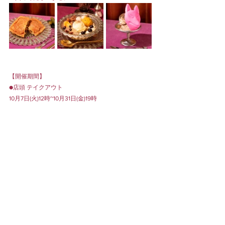
【開催期間】
●店頭 テイクアウト
10月7日(火)12時~10月31日(金)19時
ONLINE SHOPは
こちら
から。
MENU