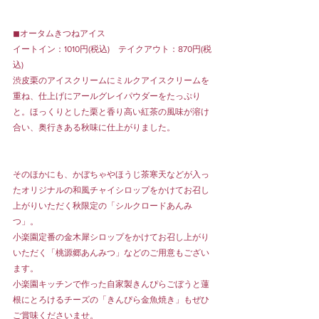
◼オータムきつねアイス
イートイン：1010円(税込)　テイクアウト：870円(税
込)
渋皮栗のアイスクリームにミルクアイスクリームを
重ね、仕上げにアールグレイパウダーをたっぷり
と。ほっくりとした栗と香り高い紅茶の風味が溶け
合い、奥行きある秋味に仕上がりました。
そのほかにも、かぼちゃやほうじ茶寒天などが入っ
たオリジナルの和風チャイシロップをかけてお召し
上がりいただく秋限定の「シルクロードあんみ
つ」。
小楽園定番の金木犀シロップをかけてお召し上がり
いただく「桃源郷あんみつ」などのご用意もござい
ます。
小楽園キッチンで作った自家製きんぴらごぼうと蓮
根にとろけるチーズの「きんぴら金魚焼き」もぜひ
ご賞味くださいませ。