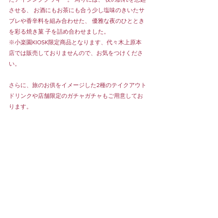
させる、 お酒にもお茶にも合う少し塩味のきいたサ
ブレや香辛料を組み合わせた、 優雅な夜のひととき
を彩る焼き菓 子を詰め合わせました。
※小楽園KIOSK限定商品となります、代々木上原本
店では販売しておりませんので、お気をつけくださ
い。
さらに、旅のお供をイメージした2種のテイクアウト
ドリンクや店舗限定のガチャガチャもご用意してお
ります。
小楽園KIOSKの店舗情報や最新のお知らせは、
@shorakuen_kiosk_ginza
 から発信してまいります。