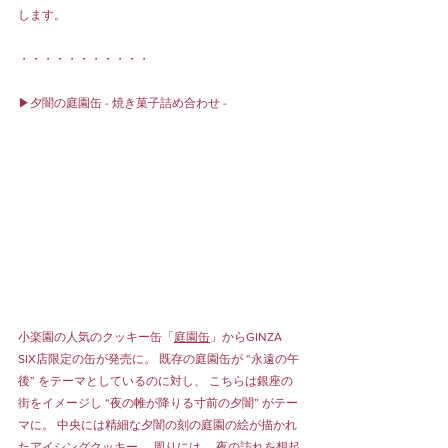
します。
・・・・・・・・・・・
▶︎夕闇の庭園缶 - 焼き菓子詰め合わせ -
小楽園の人気のクッキー缶「
庭園缶
」からGINZA 
SIX店限定の缶が発売に。 既存の庭園缶が “永遠の午
後” をテーマとしているのに対し、 こちらは銀座の
街をイメージし “夜の帷が降りる寸前の夕闇” がテー
マに。 中央には精細な夕闇の刻の庭園の絵が描かれ
たアイシングクッキー。 周りには、 夜の訪れを想起