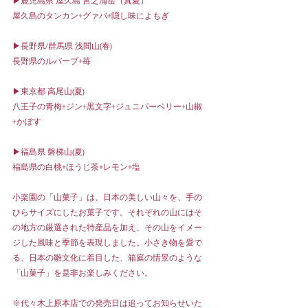
▶︎鹿児島県 屋久島 宮之浦岳（真夏）
屋久島のタンカン+グァバ+隠し味によもぎ
▶︎長野県/群馬県 浅間山(春)
長野県のルバーブ+苺
▶︎東京都 高尾山(夏)
八王子の青梅+ジン+黒文字+ジュニパーベリー+山椒
+かぼす
▶︎福島県 磐梯山(夏)
福島県の白桃+ほうじ茶+レモン+塩
小楽園の「山菓子」は、日本の美しい山々を、手の
ひらサイズにしたお菓子です。それぞれの山にはそ
の地方の厳選された特産品を加え、その山をイメー
ジした風味と季節を表現しました。小さき物を愛で
る、日本の雛文化に着目した、箱庭の情景のような
「山菓子」を是非お楽しみください。
※代々木上原本店での発売日は追ってお知らせいた