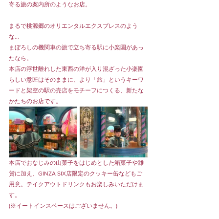
寄る旅の案内所のようなお店。
まるで桃源郷のオリエンタルエクスプレスのよう
な...  
まぼろしの機関車の旅で立ち寄る駅に小楽園があっ
たなら。
本店の浮世離れした東西の洋が入り混ざった小楽園
らしい意匠はそのままに、より「旅」というキーワ
ードと架空の駅の売店をモチーフにつくる、新たな
かたちのお店です。
本店でおなじみの山菓子をはじめとした箱菓子や雑
貨に加え、GINZA SIX店限定のクッキー缶などもご
用意。テイクアウトドリンクもお楽しみいただけま
す。
(※イートインスペースはございません。)