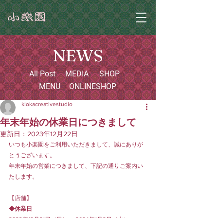
NEWS
All Post
MEDIA
SHOP
MENU
ONLINESHOP
klokacreativestudio
年末年始の休業日につきまして
更新日：
2023年12月22日
いつも小楽園をご利用いただきまして、誠にありが
とうございます。
年末年始の営業につきまして、下記の通りご案内い
たします。
【店舗】
◆休業日