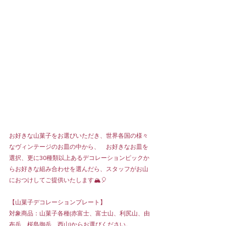
お好きな山菓子をお選びいただき、世界各国の様々
なヴィンテージのお皿の中から、　お好きなお皿を
選択、更に30種類以上あるデコレーションピックか
らお好きな組み合わせを選んだら、スタッフがお山
におつけしてご提供いたします🏔️🎈
【山菓子デコレーションプレート】
対象商品：山菓子各種(赤富士、富士山、利尻山、由
布岳、桜島御岳、西山)からお選びください。