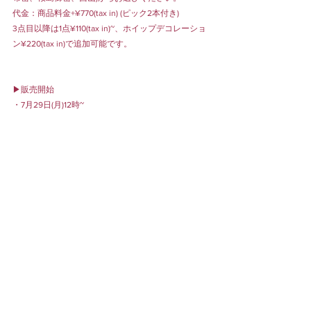
代金：商品料金+¥770(tax in) (ピック2本付き)
3点目以降は1点¥110(tax in)~、ホイップデコレーショ
ン¥220(tax in)で追加可能です。
▶︎販売開始
・7月29日(月)12時~