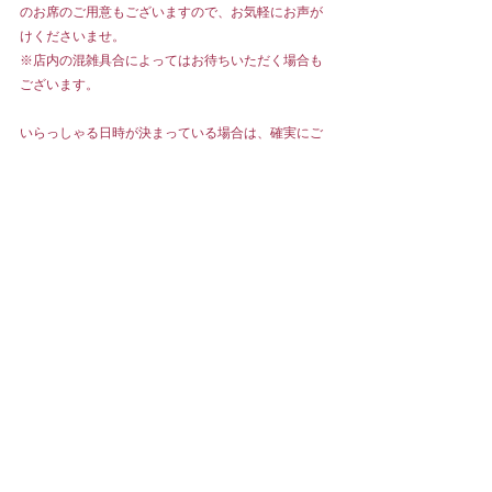
のお席のご用意もございますので、お気軽にお声が
けくださいませ。
※店内の混雑具合によってはお待ちいただく場合も
ございます。
いらっしゃる日時が決まっている場合は、確実にご
案内可能なご案内がお勧めです。
ティーサロンのご予約は
こちら
から。
SHOP NEWS