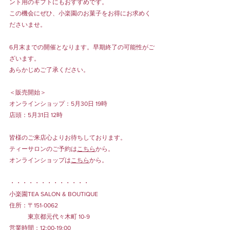
ント用のギフトにもおすすめです。
この機会にぜひ、小楽園のお菓子をお得にお求めく
ださいませ。
6月末までの開催となります。早期終了の可能性がご
ざいます。
あらかじめご了承ください。
＜販売開始＞
オンラインショップ：5月30日 19時
店頭：5月31日 12時
皆様のご来店心よりお待ちしております。
ティーサロンのご予約は
こちら
から。
オンラインショップは
こちら
から。
・・・・・・・・・・・・・
小楽園TEA SALON & BOUTIQUE
住所：〒151-0062
　　　東京都元代々木町 10-9
営業時間：12:00-19:00