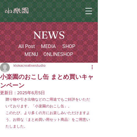
NEWS
All Post
MEDIA
SHOP
MENU
ONLINESHOP
klokacreativestudio
小楽園のおこし缶 まとめ買いキャ
ンペーン
更新日：
2025年6月5日
贈り物や引き出物などのご用途でもご好評をいただ
いております、「小楽園のおこし缶」。
このたび、より多くの方にお楽しみいただけますよ
う、お得な〈まとめ買い用セット商品〉をご用意い
たしました。