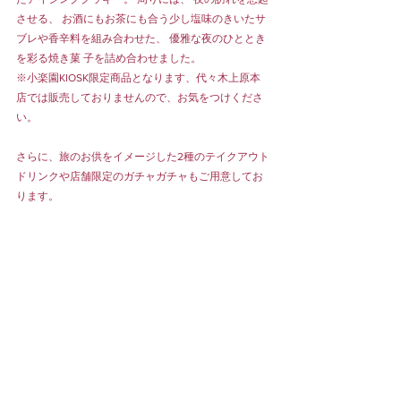
させる、 お酒にもお茶にも合う少し塩味のきいたサ
ブレや香辛料を組み合わせた、 優雅な夜のひととき
を彩る焼き菓 子を詰め合わせました。
※小楽園KIOSK限定商品となります、代々木上原本
店では販売しておりませんので、お気をつけくださ
い。
さらに、旅のお供をイメージした2種のテイクアウト
ドリンクや店舗限定のガチャガチャもご用意してお
ります。
小楽園KIOSKの店舗情報や最新のお知らせは、
@shorakuen_kiosk_ginza
 から発信してまいります。