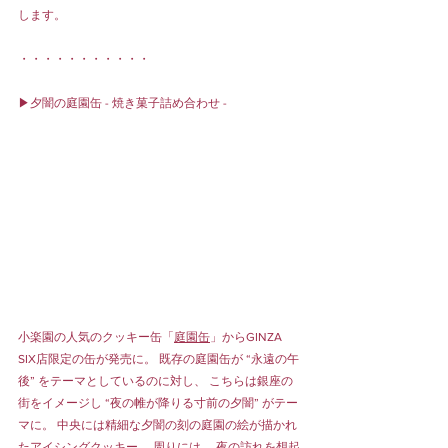
します。
・・・・・・・・・・・
▶︎夕闇の庭園缶 - 焼き菓子詰め合わせ -
小楽園の人気のクッキー缶「
庭園缶
」からGINZA 
SIX店限定の缶が発売に。 既存の庭園缶が “永遠の午
後” をテーマとしているのに対し、 こちらは銀座の
街をイメージし “夜の帷が降りる寸前の夕闇” がテー
マに。 中央には精細な夕闇の刻の庭園の絵が描かれ
たアイシングクッキー。 周りには、 夜の訪れを想起