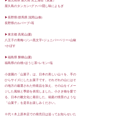
▶︎鹿児島県 屋久島 宮之浦岳（真夏）
屋久島のタンカン+グァバ+隠し味によもぎ
▶︎長野県/群馬県 浅間山(春)
長野県のルバーブ+苺
▶︎東京都 高尾山(夏)
八王子の青梅+ジン+黒文字+ジュニパーベリー+山椒
+かぼす
▶︎福島県 磐梯山(夏)
福島県の白桃+ほうじ茶+レモン+塩
小楽園の「山菓子」は、日本の美しい山々を、手の
ひらサイズにしたお菓子です。それぞれの山にはそ
の地方の厳選された特産品を加え、その山をイメー
ジした風味と季節を表現しました。小さき物を愛で
る、日本の雛文化に着目した、箱庭の情景のような
「山菓子」を是非お楽しみください。
※代々木上原本店での発売日は追ってお知らせいた