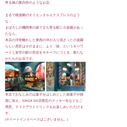
寄る旅の案内所のようなお店。
まるで桃源郷のオリエンタルエクスプレスのよう
な...  
まぼろしの機関車の旅で立ち寄る駅に小楽園があっ
たなら。
本店の浮世離れした東西の洋が入り混ざった小楽園
らしい意匠はそのままに、より「旅」というキーワ
ードと架空の駅の売店をモチーフにつくる、新たな
かたちのお店です。
本店でおなじみの山菓子をはじめとした箱菓子や雑
貨に加え、GINZA SIX店限定のクッキー缶などもご
用意。テイクアウトドリンクもお楽しみいただけま
す。
(※イートインスペースはございません。)