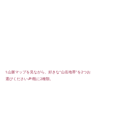
1.山脈マップを見ながら、好きな“山岳地帯”を2つお
選びください🔎1瓶に2種類。