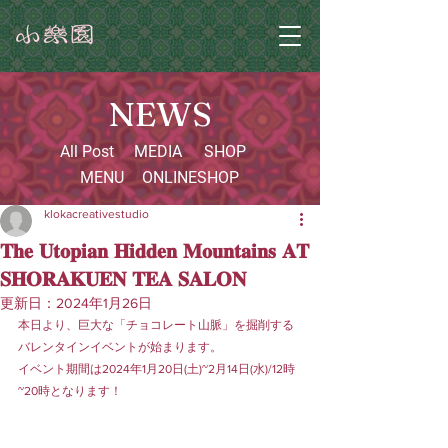
NEWS
All Post
MEDIA
SHOP
MENU
ONLINESHOP
klokacreativestudio
𝐓𝐡𝐞 𝐔𝐭𝐨𝐩𝐢𝐚𝐧 𝐇𝐢𝐝𝐝𝐞𝐧 𝐌𝐨𝐮𝐧𝐭𝐚𝐢𝐧𝐬 𝐀𝐓
𝐒𝐇𝐎𝐑𝐀𝐊𝐔𝐄𝐍 𝐓𝐄𝐀 𝐒𝐀𝐋𝐎𝐍
更新日：
2024年1月26日
本日より、巨大な「チョコレート山脈」を掘削する
バレンタインイベントが始まります。
イベント期間は2024年1月20日(土)~2月14日(水)/12時
~20時となります！