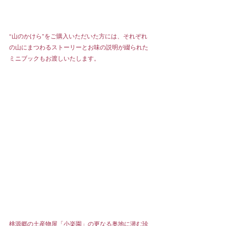
“山のかけら”をご購入いただいた方には、それぞれ
の山にまつわるストーリーとお味の説明が綴られた
ミニブックもお渡しいたします。
桃源郷の土産物屋「小楽園」の更なる奥地に潜む珍