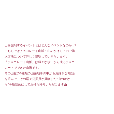
山を掘削するイベントとはどんなイベントなのか…？
こちらではチョコレート山脈＂山のかけら＂のご購
入方法について詳しく説明していきたいます。
「チョコレート山脈」は様々な珍山から成るチョコ
レートでできた山脈です。
その山脈の6種類の山岳地帯の中からお好きな2箇所
を選んで、その場で発掘員が掘削した“山のかけ
ら”を瓶詰めにしてお持ち帰りいただけます🏔️