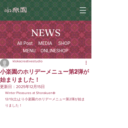
NEWS
All Post
MEDIA
SHOP
MENU
ONLINESHOP
klokacreativestudio
小楽園のホリデーメニュー第2弾が
始まりました！
更新日：
2025年12月15日
Winter Pleasures at Shorakuen❄️
12/13(土)より小楽園のホリデーメニュー第2弾が始ま
りました！