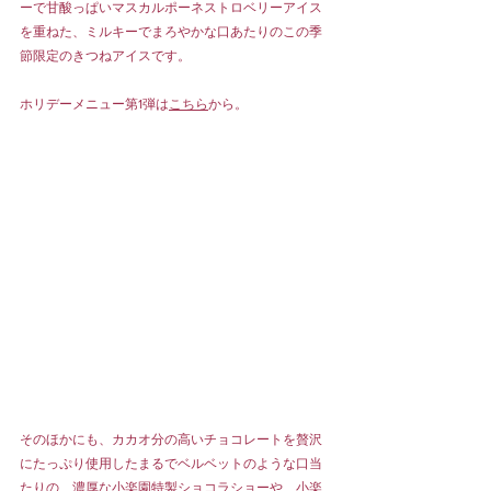
ーで甘酸っぱいマスカルポーネストロベリーアイス
を重ねた、ミルキーでまろやかな口あたりのこの季
節限定のきつねアイスです。
ホリデーメニュー第1弾は
こちら
から。
そのほかにも、カカオ分の高いチョコレートを贅沢
にたっぷり使用したまるでベルベットのような口当
たりの、濃厚な小楽園特製ショコラショーや、小楽