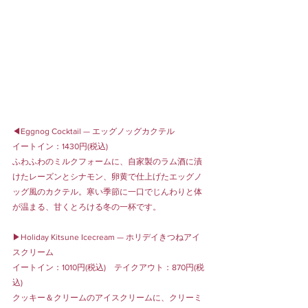
◀︎Eggnog Cocktail — エッグノッグカクテル
イートイン：1430円(税込)
ふわふわのミルクフォームに、自家製のラム酒に漬
けたレーズンとシナモン、卵黄で仕上げたエッグノ
ッグ風のカクテル。寒い季節に一口でじんわりと体
が温まる、甘くとろける冬の一杯です。
▶︎Holiday Kitsune Icecream — ホリデイきつねアイ
スクリーム
イートイン：1010円(税込)　テイクアウト：870円(税
込)
クッキー＆クリームのアイスクリームに、クリーミ