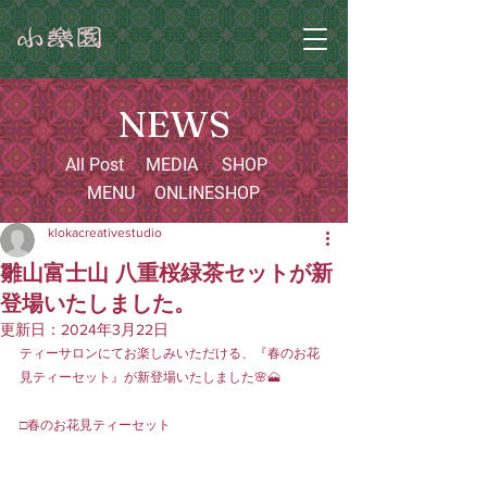
NEWS
All Post
MEDIA
SHOP
MENU
ONLINESHOP
klokacreativestudio
雛山富士山 八重桜緑茶セットが新
登場いたしました。
更新日：
2024年3月22日
ティーサロンにてお楽しみいただける、『春のお花
見ティーセット』が新登場いたしました🌸🗻
□春のお花見ティーセット