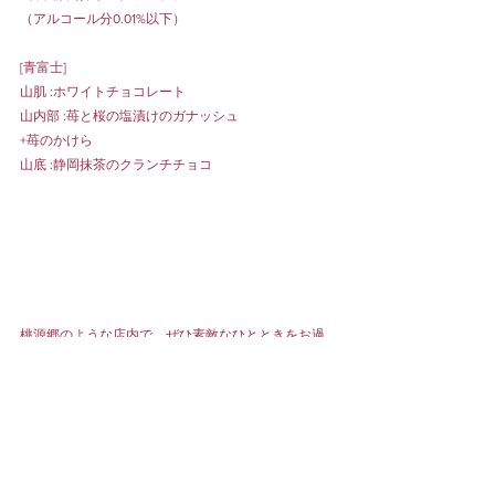
（アルコール分0.01%以下）
[青富士]
山肌 :ホワイトチョコレート
山内部 :苺と桜の塩漬けのガナッシュ
+苺のかけら
山底 :静岡抹茶のクランチチョコ
桃源郷のような店内で、ぜひ素敵なひとときをお過
ごしください。
ティーサロンはご予約も可能です📝いらっしゃる日
程が決まっている場合はぜひご活用ください。
ティーサロンのご予約は
こちら
から。