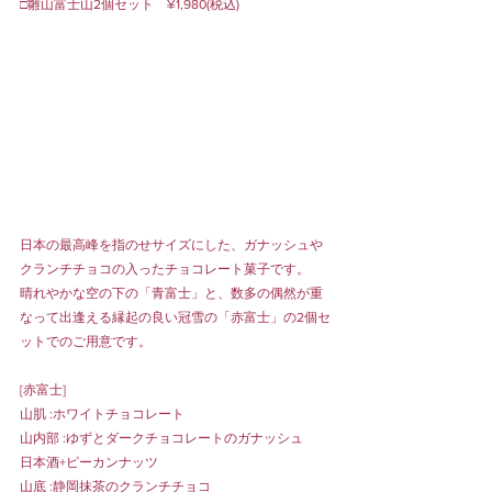
□雛山富士山2個セット　¥1,980(税込)
日本の最高峰を指のせサイズにした、ガナッシュや
クランチチョコの入ったチョコレート菓子です。
晴れやかな空の下の「青富士」と、数多の偶然が重
なって出逢える縁起の良い冠雪の「赤富士」の2個セ
ットでのご用意です。
[赤富士]
山肌 :ホワイトチョコレート
山内部 :ゆずとダークチョコレートのガナッシュ
日本酒+ピーカンナッツ
山底 :静岡抹茶のクランチチョコ