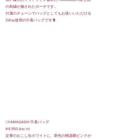
の刺繍が施されたポーチです。
付属のチェーンでバッグとしてもお使いいただける
2Way使用の巾着バッグです🪻
⬜︎YAMAGASHI 巾着バッグ
¥4,950-(tax in) 
定番のおこし缶ホワイトに、新色の桃源郷ピンクが