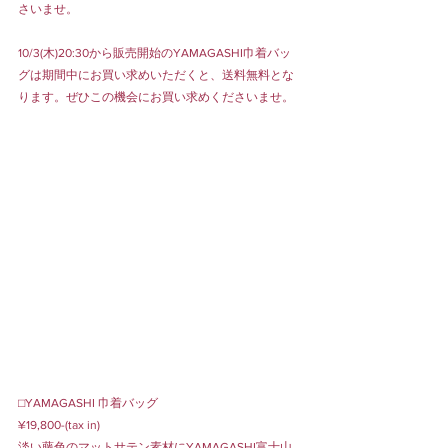
さいませ。
10/3(木)20:30から販売開始のYAMAGASHI巾着バッ
グは期間中にお買い求めいただくと、送料無料とな
ります。ぜひこの機会にお買い求めくださいませ。
⬜︎YAMAGASHI 巾着バッグ
¥19,800-(tax in) 
淡い藤色のマットサテン素材にYAMAGASHI富士山