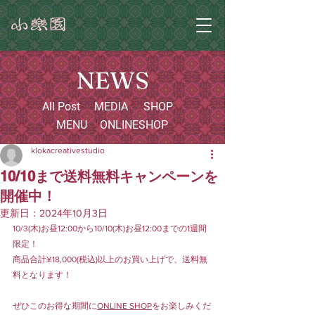
NEWS
All Post
MEDIA
SHOP
MENU
ONLINESHOP
klokacreativestudio
10/10まで送料無料キャンペーンを
開催中！
更新日：
2024年10月3日
10/3(木)お昼12:00から10/10(木)お昼12:00までの1週間
限定！
商品合計¥18,000(税込)以上のお買い上げで、送料無
料となります！
ぜひこのお得な期間に
ONLINE SHOP
をお楽しみくだ