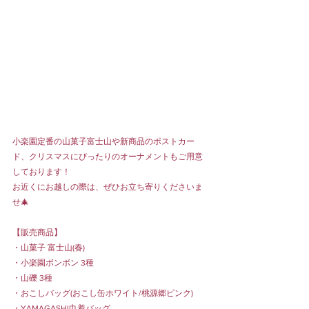
小楽園定番の山菓子富士山や新商品のポストカー
ド、クリスマスにぴったりのオーナメントもご用意
しております！
お近くにお越しの際は、ぜひお立ち寄りくださいま
せ🎄
【販売商品】
・山菓子 富士山(春)
・小楽園ボンボン 3種
・山礫 3種
・おこしバッグ(おこし缶ホワイト/桃源郷ピンク)
・YAMAGASHI巾着バッグ