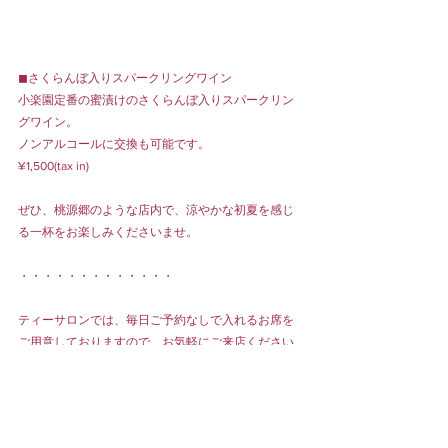
◼︎さくらんぼ入りスパークリングワイン
小楽園定番の蜜漬けのさくらんぼ入りスパークリン
グワイン。
ノンアルコールに交換も可能です。
¥1,500(tax in)
ぜひ、桃源郷のような店内で、涼やかな初夏を感じ
る一杯をお楽しみくださいませ。
・・・・・・・・・・・・・
ティーサロンでは、毎日ご予約なしで入れるお席を
ご用意しておりますので、お気軽にご来店ください
ませ。
ティーサロンのご予約は
こちら
から。
オンラインショップは
こちら
から。