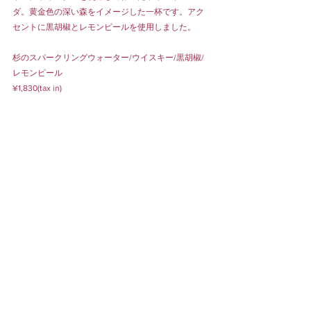
ダ。黄金色の深い森をイメージした一杯です。アク
セントに黒胡椒とレモンピールを使用しました。
杉のスパークリングウォーター/ウイスキー/黒胡椒/
レモンピール
¥1,830(tax in)