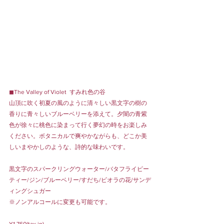
◼︎The Valley of Violet  すみれ色の谷
山頂に吹く初夏の風のように清々しい黒文字の樹の
香りに青々しいブルーベリーを添えて。夕闇の青紫
色が徐々に桃色に染まって行く夢幻の時をお楽しみ
ください。ボタニカルで爽やかながらも、どこか美
しいまやかしのような、詩的な味わいです。
黒文字のスパークリングウォーター/バタフライピー
ティー/ジン/ブルーベリー/すだち/ビオラの花/サンデ
ィングシュガー
※ノンアルコールに変更も可能です。
¥1,760(tax in)