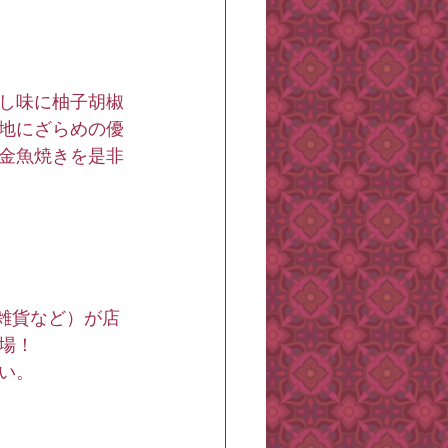
し味に柚子胡椒
地にざらめの優
金魚焼きを是非
雑貨など）が店
場！
い。