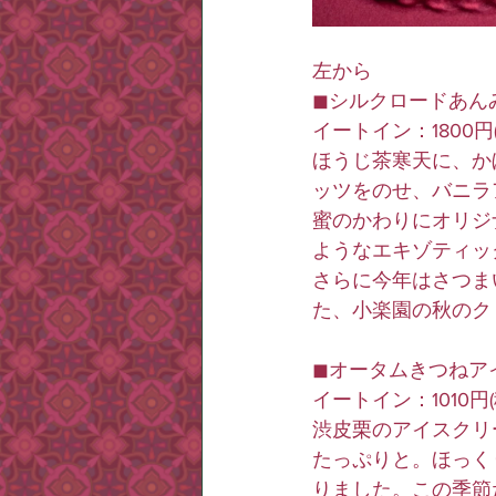
左から
◼︎シルクロードあん
イートイン：1800円
ほうじ茶寒天に、か
ッツをのせ、バニラ
蜜のかわりにオリジ
ようなエキゾティッ
さらに今年はさつま
た、小楽園の秋のク
◼︎オータムきつねア
イートイン：1010円
渋皮栗のアイスクリ
たっぷりと。ほっく
りました。この季節