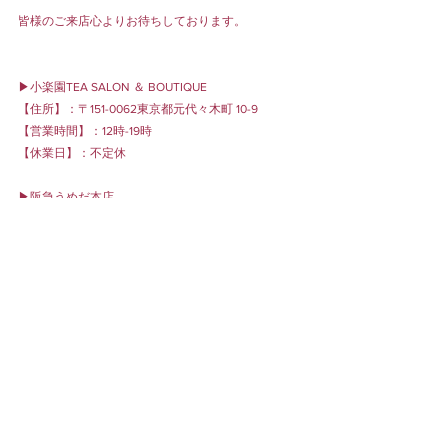
皆様のご来店心よりお待ちしております。
▶︎小楽園TEA SALON ＆ BOUTIQUE
【住所】：〒151-0062東京都元代々木町 10-9
【営業時間】：12時-19時
【休業日】：不定休
▶︎阪急うめだ本店
【会期】2025年4月30日(水)～5月13日(火)
【場所】阪急百貨店 阪急うめだ本店
阪急うめだ本店7階リビングフロア　コトコトステー
ジ71
【住所】〒530-8350大阪府大阪市北区角田町8番7号
【営業時間】10時~20時
SHOP NEWS
EVENT