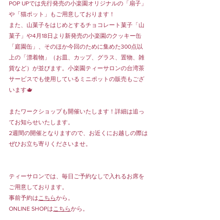
POP UPでは先行発売の小楽園オリジナルの「扇子」
や「猫ポット」もご用意しております！
また、山菓子をはじめとするチョコレート菓子「山
菓子」や4月18日より新発売の小楽園のクッキー缶
「庭園缶」、そのほか今回のために集めた300点以
上の「漂着物」（お皿、カップ、グラス、置物、雑
貨など）が並びます。小楽園ティーサロンの台湾茶
サービスでも使用しているミニポットの販売もござ
います🫖
またワークショップも開催いたします！詳細は追っ
てお知らせいたします。
2週間の開催となりますので、お近くにお越しの際は
ぜひお立ち寄りくださいませ。
ティーサロンでは、毎日ご予約なしで入れるお席を
ご用意しております。
事前予約は
こちら
から。
ONLINE SHOPは
こちら
から。