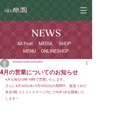
NEWS
All Post
MEDIA
SHOP
MENU
ONLINESHOP
klokacreativestudio
4月の営業についてのお知らせ
4月も毎日12時-19時で営業いたします。
さらに4月30日(水)-5月13日(火)の期間中、阪急うめだ
本店7階 コトコトステージ71にてPOP UPを開催いた
します！