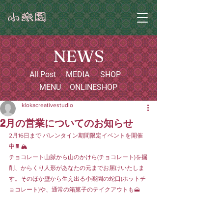
NEWS
All Post
MEDIA
SHOP
MENU
ONLINESHOP
klokacreativestudio
2月の営業についてのお知らせ
2月16日まで バレンタイン期間限定イベントを開催
中🍫🏔️
チョコレート山脈から山のかけら(チョコレート)を掘
削、からくり人形があなたの元までお届けいたしま
す。そのほか壁から生え出る小楽園の蛇口(ホットチ
ョコレート)や、通常の箱菓子のテイクアウトも🗻