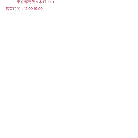
　　　東京都元代々木町 10-9
営業時間：12:00-19:00
定休日：不定休あり
店舗サイト▶︎
https://www.shorakuen.com
Instagram：
@shorakuen_tokyo
SHOP NEWS
ONLINESHOP
すべて表示
最新記事