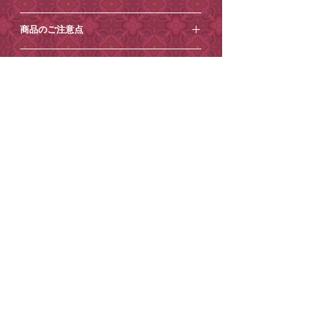
い。
⚪︎サイズ
商品のご注意点
花型茶杯：縦6cm×横6cm×高さ5cm
※花型茶杯と茶托のセット専用のブルー
茶托：縦10cm×横10cm×高さ1.5cm
のギフトボックスに入れてお届けいたし
・この製品は一点一点手づくりのため、
⚪︎素材：磁器
ご注意点【必ずお読みください】
ます。
同じ商品でも色味や風合い、柄の入り
※画面上での色味や質感は実物とは異な
方、形、大きさ、厚みに個体差がござい
・土日祝日は発送業務/メール対応はお休
る場合がございます。あらかじめご了承
ます。
到着日時指定
みとさせていただきます。
ください。
・金彩の加飾は手作業で施しているた
・商品内容の変更やキャンセルはお受け
ご希望がございましたら、ご注文時から
1
め、線の太さや濃淡にも違いが生じる場
できません。
有料紙袋
週間程度
を目安にご指定ください。それ
合がございます。手仕事ならではの味わ
・ご住所の間違いが増えております、十
以降の到着日時指定はお受けできません
いとして、あらかじめご了承ください。
■環境保護の一環として、小楽園オンラ
分ご確認の上ご注文ください。
ので、ご了承ください。
・製造工程の都合上、釉薬のムラや小さ
インショップでは2025年4月17日から、
・お送り先ご住所等の変更もお受けでき
ご注文の際に
な「ピンホール（小さな穴）」が見られ
紙袋を有料とさせていただいておりま
かねます。
［ショッピングカート］→［備考を追
る場合がございます。こちらは陶器特有
す。
・到着日時指定がございましたら必ずご
加］からコメントを追加できますので、
のものであり、商品の不良ではございま
ご理解・ご協力のほどよろしくお願いい
注文時の「備考欄」へ記載ください。
そちらにご記入ください。
せん。
たします。
（後からご連絡いただいても対応出来か
ご記入がない場合は指定なしでお送りさ
・食洗器・電子レンジ・オーブン・直火
紙袋は
こちら
から。
ねる場合がございます。）
せていただきます。
のご使用はお控えください。
・悪天候、交通事情の関係により、指定
※ご希望に添えない場合もございます。
・金彩は摩擦に弱いため、手洗いをおす
日の配送が困難な場合がございます。
※コンビニ決済のお客様は二日以内にお
すめしております。柔らかいスポンジや
STORE POLICY
PRIVACY POLICY
・コンビニ決済のお客様は二日以内にお
支払いください。(お振込みが遅れると、
布で優しく洗い、研磨剤や食器洗浄機の
©
2022-202
SHORAKUEN All Rights Reserved
6
支払いください。(お振込みが遅れると、