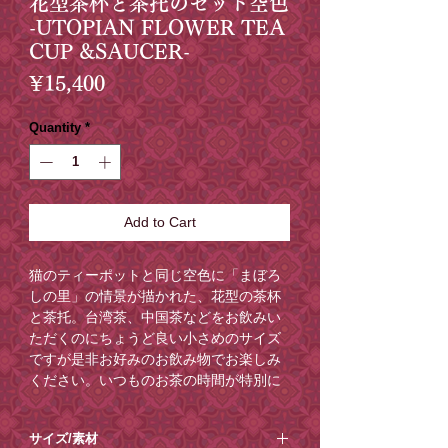
花型茶杯と茶托のセット空色
-UTOPIAN FLOWER TEA
CUP &SAUCER-
Price
¥15,400
Quantity
*
Add to Cart
猫のティーポットと同じ空色に「まぼろ
しの里」の情景が描かれた、花型の茶杯
と茶托。台湾茶、中国茶などをお飲みい
ただくのにちょうど良い小さめのサイズ
ですが是非お好みのお飲み物でお楽しみ
ください。いつものお茶の時間が特別に
変わる茶杯と茶托のセット。
ぜひ、福招き猫ポットと合わせてとって
サイズ/素材
おきのティータイムをお楽しみくださ