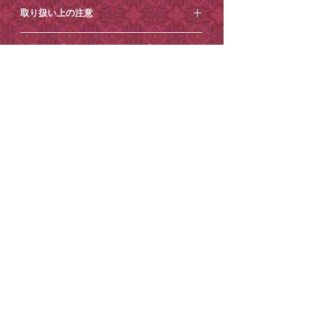
素材
ます。
取り扱い上の注意
⚪︎紙+鉄 /紙+プラスチック
サイズ
ちょうちんの中に付属のワイヤーを入
お取り扱い上の注意
⚪︎ちょうちん直径 約30cm
ご注意点【必ずお読みください】
れ、組み立てたいただく商品となってお
・手作りのものなので多少の個体差があ
⚪︎フリンジ 約19cm
ります。折り畳んだ状態で発送します。
ります。
・土日祝日は発送をお休みとさせていた
⚪︎全長 約49cm
・紙を貼り合わせて作っているちょうち
到着日時指定
だきます。
※画面上での色味は実物とは異なる場合
んですので、のり跡などもございます
・商品内容の変更やキャンセルはお受け
がございます。あらかじめご了承くださ
ご希望がございましたら、
ご注文時から1
が、商品の特性として良いと判断したも
できません。
有料紙袋
い。
週間程度
を目安にご指定ください。それ
のをお出ししております。
・ご住所の間違いが増えております、十
以降の到着日時指定はお受けできません
・ちょうちんの中の骨になるワイヤーを
■環境保護の一環として、小楽園オンラ
分ご確認の上ご注文ください。
ので、ご了承ください。
入れる際、ワイヤーの出っ張り等でちょ
インショップでは2025年4月17日から、
・お送り先ご住所等の変更もお受けでき
ご注文の際に
うちんを破らないようにご注意くださ
紙袋を有料とさせていただいておりま
かねます。
［ショッピングカート］→［備考を追
い。
す。
・到着日時指定がございましたら必ずご
加］からコメントを追加できますので、
・中にライトを仕込む際はLEDライトを
ご理解・ご協力のほどよろしくお願いい
注文時の「備考欄」へ記載ください。
そちらにご記入ください。
ご使用ください。
たします。
（後からご連絡いただいても対応出来か
ご記入がない場合は指定なしでお送りさ
紙袋は
こちら
から。
ねる場合がございます。）
せていただきます。
・店頭販売用に作られた商品になり、繊
※ご希望に添えない場合もございます。
細な作りになっております。厳重に梱包
※コンビニ決済のお客様は二日以内にお
STORE POLICY
PRIVACY POLICY
した上で配送を行いますが、配送の状況
支払いください。(お振込みが遅れると、
©
2022-202
SHORAKUEN All Rights Reserved
6
により万が一に破損の可能性もございま
着日指定のご希望に添えない場合がござ
すので、ご了承いただいた上でご注文く