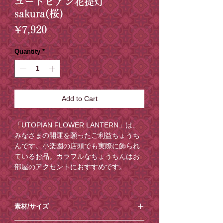
ユートピアン花提灯
sakura(桜)
Price
¥7,920
Quantity
*
Add to Cart
「UTOPIAN FLOWER LANTERN」は、
みなさまの開運を願ったご利益ちょうち
んです。小楽園の店頭でも実際に飾られ
ているお品。カラフルなちょうちんはお
部屋のアクセントにおすすめです。
工房にて一点一点お花から丁寧に作って
います。
素材/サイズ
今回5色のお色でご用意いたしました。こ
ちらの商品はsakura(桜)のカラーになり