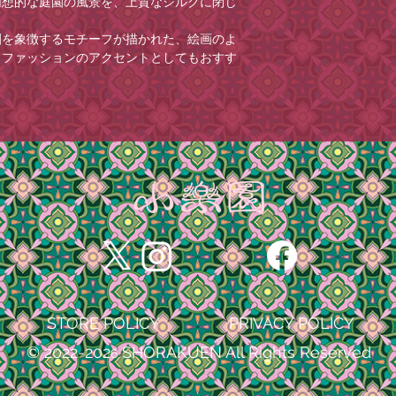
幻想的な庭園の風景を、上質なシルクに閉じ
ご記入がない場合は
紙袋は
こちら
から。
・悪天候、交通事情
す。
な場合がございます
園を象徴するモチーフが描かれた、絵画のよ
※ご希望に添えない
・コンビニ決済のお
、ファッションのアクセントとしてもおすす
※コンビニ決済のお
い。(お振込みが遅
い。(お振込みが遅
場合がございますの
場合がございますの
・お客様のメールの
れてお届けいたします。
メールが届かない場
は異なる場合がございます。あらかじめご了
「@shorakuen
設定をお願いいたし
・メールアドレスの
全ての原因における
切の責任を負いませ
STORE POLICY
PRIVACY POLICY
© 2022-202
SHORAKUEN All Rights Reserved
6