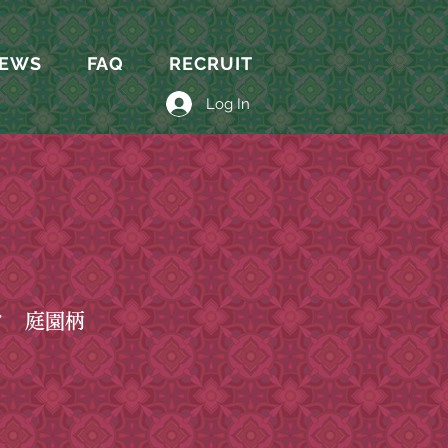
EWS
FAQ
RECRUIT
Log In
フ 庭園柄