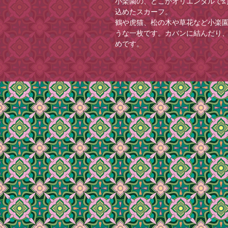
小楽園の、どこかオリエンタルで
込めたスカーフ。
鶴や虎猫、松の木や草花など小楽
うな一枚です。カバンに結んだり
めです。
※ピンクのギフトボックス浅に入
※画面上での色味や質感は実物と
承ください。