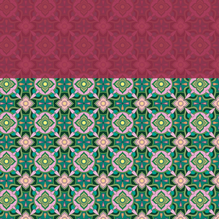
指定なしでお送りさせていただきま
の関係により、指定日の配送が困難
。
場合もございます。
客様は二日以内にお支払いくださ
客様は二日以内にお支払いくださ
れると、着日指定のご希望に添えない
れると、着日指定のご希望に添えない
で、予めご了承ください。)
で、予めご了承ください。)
ご使用環境によっては、当店からの
合がございます。
.com」からのメールを受信できるよう、
ます。
誤登録、セキュリティエラー等の、
メールの不達に関しては、当店は一
ん。