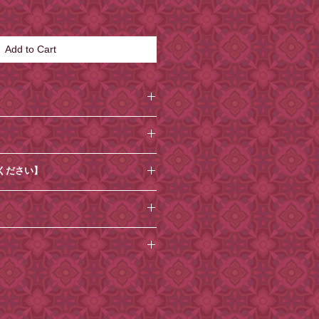
Add to Cart
×横約53cm
、生産する過程で若干の誤差が発生
ください】
めご了承下さい。
や質感は実物と異なる場合がござい
務/メール対応はお休みとさせていた
キャンセルはお受けできません。
たら、ご注文時から
1週間程度
を目
増えております、十分ご確認の上ご
。それ以降の到着日時指定はお受け
了承ください。
して、小楽園オンラインショップで
の変更もお受けできかねます。
日から、紙袋を有料とさせていただいて
ざいましたら必ずご注文時の「備考
ト］→［備考を追加］からコメント
。（後からご連絡いただいても対応
、そちらにご記入ください。
グ不可
どよろしくお願いいたします。
ざいます。）