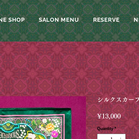
NE SHOP
SALON MENU
RESERVE
N
シルクスカー
Price
¥13,000
Quantity
*