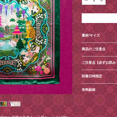
素材/サイズ
⚪︎素材：シルク100%
商品のご注意点
⚪︎サイズ：縦約53cm
Made in Japan
・加工・素材により
ご注意点【必ずお読み
してしまいます。予
・画面上のでの色味
・土日祝日は発送業
ます。
到着日時指定
だきます。
洗濯表示
・商品内容の変更や
ご希望がございまし
・水洗い不可
・ご住所の間違いが
有料紙袋
安にご指定ください
・漂白NG
注文ください。
できませんので、ご
・タンブル乾燥禁止
■環境保護の一環と
・お送り先ご住所等
ご注文の際に
・ひかげ乾燥
は2025年4月17
・到着日時指定がご
［ショッピングカー
・低温110°まで
おります。
欄」へ記載ください
を追加できますので
・ドライクリーニン
ご理解・ご協力のほ
出来かねる場合がご