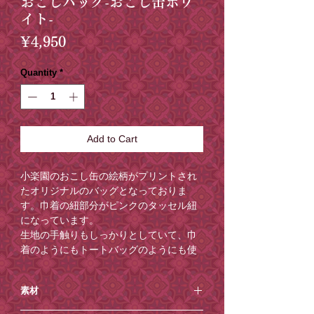
おこしバッグ-おこし缶ホワ
イト-
Price
¥4,950
Quantity
*
Add to Cart
小楽園のおこし缶の絵柄がプリントされ
たオリジナルのバッグとなっておりま
す。巾着の紐部分がピンクのタッセル紐
になっています。
生地の手触りもしっかりとしていて、巾
着のようにもトートバッグのようにも使
用できます。大きめサイズなのでたっぷ
りと荷物も入る普段使いにおすすめなお
素材
品です。