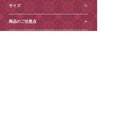
⚪︎コットン100%
※画面上での色味や質感は実物とは異な
サイズ
る場合がございます。あらかじめご了承
ください。
⚪︎バッグ： 縦33cm横38.5cm
商品のご注意点
⚪︎持ち手： 60cm（ぐるり）
・手作りのものなので多少の個体差があ
ご注意点【必ずお読みください】
ります。
・画面上のでの色味や質感は実物と異な
・土日祝日は発送業務/メール対応はお休
る場合がございます。
到着日時指定
みとさせていただきます。
・手洗いを推奨しております。（漂白剤
・商品内容の変更やキャンセルはお受け
ご希望がございましたら、ご注文時から
1
などは使用しないでください。）
できません。
有料紙袋
週間程度
を目安にご指定ください。それ
・乾燥機は使用しないでください。縮む
・ご住所の間違いが増えております、十
以降の到着日時指定はお受けできません
可能性がございます。
■環境保護の一環として、小楽園オンラ
分ご確認の上ご注文ください。
ので、ご了承ください。
・スタンプやプリント、サイズなどの個
インショップでは2025年4月17日から、
・お送り先ご住所等の変更もお受けでき
ご注文の際に
体差が多少ありますが、商品の特性とし
紙袋を有料とさせていただいておりま
かねます。
［ショッピングカート］→［備考を追
て良いと判断したものをお出ししており
す。
・到着日時指定がございましたら必ずご
加］からコメントを追加できますので、
ます。
ご理解・ご協力のほどよろしくお願いい
注文時の「備考欄」へ記載ください。
そちらにご記入ください。
たします。
（後からご連絡いただいても対応出来か
ご記入がない場合は指定なしでお送りさ
紙袋は
こちら
から。
ねる場合がございます。）
せていただきます。
・悪天候、交通事情の関係により、指定
※ご希望に添えない場合もございます。
日の配送が困難な場合がございます。
※コンビニ決済のお客様は二日以内にお
STORE POLICY
PRIVACY POLICY