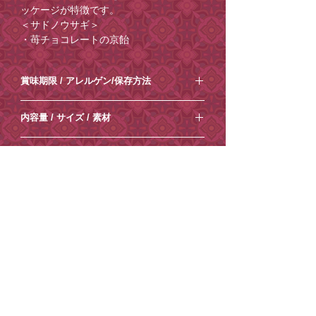
ッケージが特徴です。
＜サドノウサギ＞
・苺チョコレートの京飴
・ラムネの京飴
・桃の金平糖
賞味期限​ / アレルゲン/保存方法
・サイダーの金平糖
⚪︎賞味期限：製造日から1ヶ月程度
＜サドノウサギ 佐渡野兎＞
内容量 / サイズ / 素材
⚪︎特定原材料等28品目のアレルギー表示
学名：Lepus brachyurus lyoni
乳製品、大豆、ごまを含む製品と共通の
佐渡島にしか生息しない日本固有種のウ
⚪︎内容量：80g​
設備で製造しています。
到着日時指定
サギ。夏と冬に毛が生え変わり、夏は灰
⚪︎箱サイズ：縦10.5×横10.5×高さ3.3cm
⚪︎ 保存方法：直射日光、高温多湿を避け
褐色、冬には白っぽい毛色となる。一時
⚪︎箱 素材：紙
ご希望がございましたら、
ご注文時から1
て保存してください。
は増えすぎて問題となり、天敵であるテ
ご注意点【必ずお読みください】
週間程度
を目安にご指定ください。それ
ンを導入し間引きを試みたが、サドノウ
以降の到着日時指定はお受けできません
※賞味期限は製造日の都合上、記載日数
サギの数が激減してしまい、現在では環
・クール便での発送となります。お早め
ので、ご了承ください。
よりも短くなる場合がございます。 ま
熨斗について
境省レッドリストで準絶滅危惧（NT）に
にお受けとりください。
ご注文の際に
た、時期によって変更になる場合もござ
指定されている。
・土日祝日は発送業務/メール対応はお休
⚪︎
熨斗紙のみ
をご希望の場合は、[種類
［ショッピングカート］→［備考を追
います。
みとさせていただきます。
有料紙袋
欄]にて通常梱包をご選択。[熨斗欄]にて
加］からコメントを追加できますので、
※この商品の売上の一部は日本の絶滅危
・商品内容の変更やキャンセルはお受け
ご希望の表書きをご選択ください。
そちらにご記入ください。
環境保護の一環として、小楽園オンライ
惧種の動物を守るNACS-J（日本自然保護
できません。
⚪︎
梅の水引き付きの熨斗
をご希望の場合
ご記入がない場合は指定なしでお送りさ
ンショップでは2025年4月17日から、紙
協会）へ寄付されます。
・ご住所の間違いが増えております、十
は、[種類欄]にて梅の水引きをご選択。
せていただきます。