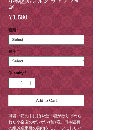
小楽園ボンボン サドノウサ
ギ
Price
¥1,580
種類
*
熨斗
*
Quantity
*
Add to Cart
可愛い箱の中に飴や金平糖が散りばめら
れた小楽園のボンボン(飴)箱。日本固有
の絶滅危惧種の動物をモチーフにしたパ