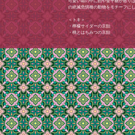
可愛い箱の中に飴や金平糖が散りば
の絶滅危惧種の動物をモチーフに
＜トキ＞
・檸檬サイダーの京飴
・桃とはちみつの京飴
・苺の金平糖
・林檎の金平糖
＜トキ 朱鷺、鴇、桃花鳥、紅鶴
学名 : Nipponia nippon
赤い顔に長いくちばしが特徴のト
の要因により絶滅の危機に瀕してい
生の生息数は、推定478羽です。
日本では1981年に「野生絶滅」
殖計画により2000年代以降は個体
ク低い「絶滅危惧IA類（CR）」
※この商品の売上の一部は日本の絶
護協会）へ寄付されます
※各商品の賞味期限をご確認の上