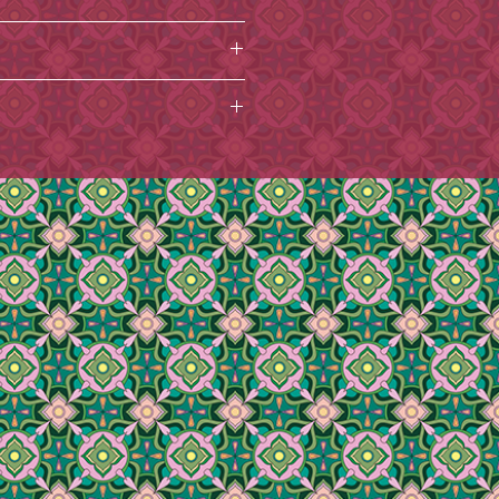
了承ください。
 また、時期によって変更になる場合
となります。お早めにお受けとりく
ト］→［備考を追加］からコメント
務/メール対応はお休みとさせていた
望の場合は、[種類欄]にて通常梱包
、そちらにご記入ください。
にてご希望の表書きをご選択くださ
指定なしでお送りさせていただきま
キャンセルはお受けできません。
て、小楽園オンラインショップでは
増えております、十分ご確認の上ご
熨斗
をご希望の場合は、[種類欄]に
場合もございます。
から、紙袋を有料とさせていただいてお
。[熨斗欄]にてご希望の表書きを
客様は二日以内にお支払いくださ
協力のほどよろしくお願いいたしま
の変更もお受けできかねます。
れると、着日指定のご希望に添えない
よりお届けが完了せず返送となった
で、予めご了承ください。)
のお支払いをお願いする場合がござ
りません。
購入いただけます。
セージをご入力いただいても、対応
ざいましたら必ずご注文時の「備考
じめご了承ください。
。（後からご連絡いただいても対応
eshop@shorakuen.com までお
ざいます。）
。
ご使用環境によっては、当店からの
合がございます。
akuen.com」
uen.com」からのメールを受信できるよ
たします。
誤登録、セキュリティエラー等の、