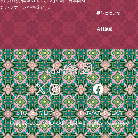
められた小楽園のボンボン(飴)箱。日本固有
できませんので、ご
場合がございます。
したパッケージが特徴です。
・クール便での発送
ご注文の際に
もございます。
熨斗について
ださい。
［ショッピングカー
・土日祝日は発送業
⚪︎
熨斗紙のみ
をご希
を追加できますので
だきます。
有料紙袋
をご選択。[熨斗欄]
ご記入がない場合は
・商品内容の変更や
い。
す。
環境保護の一環とし
・ご住所の間違いが
⚪︎
梅の水引き付きの
※ご希望に添えない
2025年4月17日
注文ください。
て梅の水引きをご選択
※コンビニ決済のお
ります。ご理解・ご
・お送り先ご住所等
ご選択ください。
い。(お振込みが遅
、鴾＞
す。
・お届け先の不備に
場合がございますの
場合、追加の配送料
※名入れは承ってお
キは、生息地の破壊、乱獲、農薬の使用など
紙袋は
こちら
からご
います。
備考欄に名前やメッ
る日本固有種の鳥で、2021年末時点での野
・到着日時指定がご
しかねます。あらか
欄」へ記載ください
大口注文の場合は、onlin
の状態になってしまいましたが、保護活動や繁
出来かねる場合がご
問い合わせください
数が回復し、「野生絶滅（EW）」から1ラン
・お客様のメールの
へと見直されました。
メールが届かない場
STORE POLICY
PRIVACY POLICY
「onlineshop@shor
滅危惧種の動物を守るNACS-J（日本自然保
「info@shorak
© 2022-202
SHORAKUEN All Rights Reserved
6
う、設定をお願いい
、ご注文ください。
・メールアドレスの