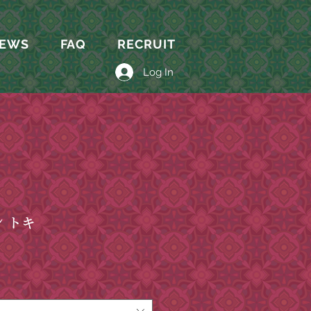
EWS
FAQ
RECRUIT
Log In
 トキ