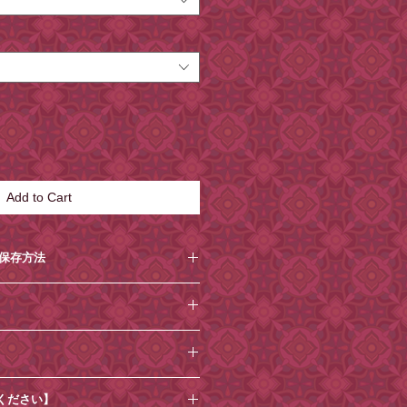
Add to Cart
/保存方法
から1ヶ月程度
品目のアレルギー表示
を含む製品と共通の設備で製造して
10.5×高さ3.3cm
日光、高温多湿を避けて保存してくだ
たら、
ご注文時から1週間程度
を目
ください】
。それ以降の到着日時指定はお受け
の都合上、記載日数よりも短くなる