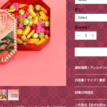
熨斗
*
Select
Quantity
*
賞味期限​ / アレルゲン
⚪︎賞味期限：製造日
内容量 / サイズ / 素材
⚪︎特定原材料等28
乳製品、大豆、ごま
⚪︎内容量：80g​
います。
到着日時指定
⚪︎箱サイズ：縦10.5×横
⚪︎ 保存方法：直射
⚪︎箱 素材：紙
ご希望がございまし
さい。
ご注意点【必ずお読み
安にご指定ください
※賞味期限は製造日