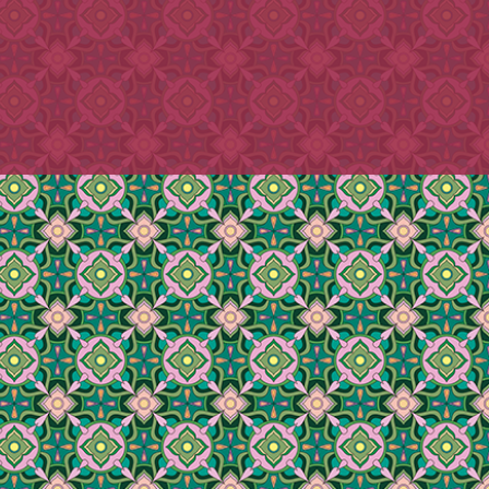
客様は二日以内にお支払いくださ
時指定が可能です。それ以降の到着
れると、着日指定のご希望に添えない
きませんので、ご了承ください。
で、予めご了承ください。)
ご使用環境によっては、当店からの
ト］→［備考を追加］からコメント
合がございます。
、そちらにご記入ください。
.com」からのメールを受信できるよう、
指定なしでお送りさせていただきま
ます。
誤登録、セキュリティエラー等の、
に添えない場合もございます。
メールの不達に関しては、当店は一
客様は二日以内にお支払いくださ
ん。
れると、着日指定のご希望に添えない
で、予めご了承ください。)