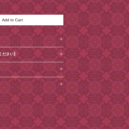
Add to Cart
ください】
mm(ハガキサイズ)
す。
務/メール対応はお休みとさせていた
多少の個体差があります。
質感は実物とは異なる場合がござい
キャンセルはお受けできません。
)でお届けいたします。到着日時指
了承ください。
増えております、十分ご確認の上ご
ご了承ください。
だいても、対応しかねます。
して、小楽園オンラインショップで
の変更もお受けできかねます。
場合は、対面でのお受取が必要とな
日から、紙袋を有料とさせていただいて
ざいましたら必ずご注文時の「備考
。
。（後からご連絡いただいても対応
どよろしくお願いいたします。
ざいます。）
緒にご注文の場合は、宅急便または
の関係により、指定日の配送が困難
お送りいたします。
。
ざいましたら、ご注文時から1週間