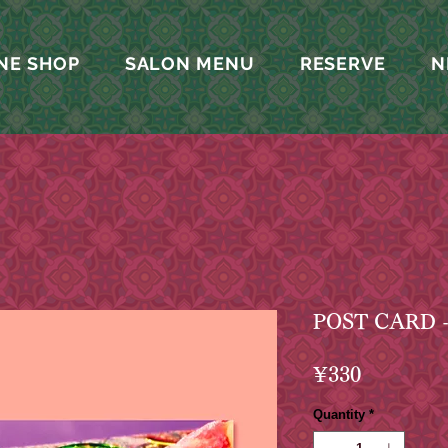
NE SHOP
SALON MENU
RESERVE
N
POST CARD -B
Price
¥330
Quantity
*