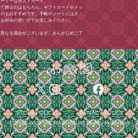
リーミーなポストカード。
・コンビニ決済のお
程度を目安に到着日
して飾るのはもちろん、ギフトカードやメッ
い。(お振込みが遅
日時指定はお受けで
くのもおすすめです。手帳やノートにはさ
場合がございますの
ご注文の際に
、お好みの使い方でお楽しみください。
・お客様のメールの
［ショッピングカー
メールが届かない場
を追加できますので
は異なる場合がございます。あらかじめご了
「@shorakuen
ご記入がない場合は
設定をお願いいたし
す。
・メールアドレスの
＊状況によりご希望
全ての原因における
＊コンビニ決済のお
切の責任を負いませ
い。(お振込みが遅
場合がございますの
STORE POLICY
PRIVACY POLICY
© 2022-202
SHORAKUEN All Rights Reserved
6