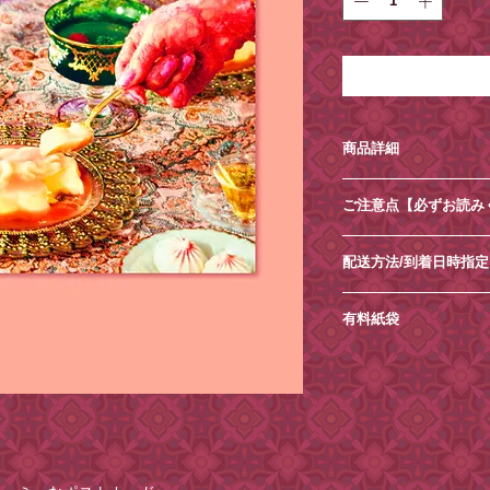
商品詳細
素材：紙
ご注意点【必ずお読み
サイズ：約100×148
※切手は別途必要で
・土日祝日は発送業
※サイズ・歪みなど
配送方法/到着日時指定
だきます。
※画面上での色味や
・商品内容の変更や
ネコポス(ポスト投函
ます。あらかじめご
・ご住所の間違いが
有料紙袋
定はできませんので
注文ください。
備考欄にご指定いた
■環境保護の一環と
・お送り先ご住所等
※ポストに入らない
は2025年4月17
・到着日時指定がご
る場合がございます
おります。
欄」へ記載ください
ご理解・ご協力のほ
出来かねる場合がご
その他の商品を、一
紙袋は
こちら
から。
・悪天候、交通事情
宅急便コンパクトで
な場合がございます
その際はご希望がご