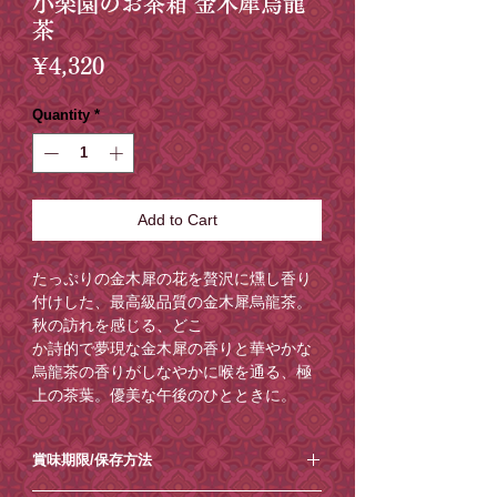
小楽園のお茶箱 金木犀烏龍
茶
Price
¥4,320
Quantity
*
Add to Cart
たっぷりの金木犀の花を贅沢に燻し香り
付けした、最高級品質の金木犀烏龍茶。
秋の訪れを感じる、どこ
か詩的で夢現な金木犀の香りと華やかな
烏龍茶の香りがしなやかに喉を通る、極
上の茶葉。優美な午後のひとときに。
＜お茶のいれ方＞
賞味期限/保存方法
1,3gの茶葉と沸騰したお湯100mlを小さ
めのティーポット(300ml程度の容量)に入