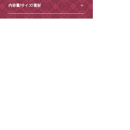
⚪︎賞味期限：1年以上
れ、蓋をして1分蒸らします。
内容量/サイズ/素材
⚪︎ 保存方法：直射日光、高温多湿を避け
2,ティーポットから茶海(ピッチャー)にお
て保存してください。
茶を出しきります。
⚪︎内容量(茶葉)：12g
ご注意点【必ずお読みください】
3,茶海から茶杯(グラス)に注ぎます。1煎
⚪︎箱サイズ：縦5×横5×高さ16cm
目は特に香りをお楽しみください。2煎目
⚪︎箱素材：紙
・土日祝日は発送業務/メール対応はお休
以降は蒸らし時間を10秒程縮めてくださ
配送方法/到着日時指定
みとさせていただきます。
い。4-5煎目まで美味しく頂けるのが特徴
・商品内容の変更やキャンセルはお受け
の茶葉です。茶葉が開いていくにつれ変
ご希望がございましたら、ご注文時から
1
できません。
有料紙袋
化する香りや味、水色を心ゆくまでお楽
週間程度
を目安にご指定ください。それ
・ご住所の間違いが増えております、十
しみください。
以降の到着日時指定はお受けできません
■環境保護の一環として、小楽園オンラ
分ご確認の上ご注文ください。
ので、ご了承ください。
インショップでは2025年4月17日から、
・お送り先ご住所等の変更もお受けでき
※画面上での色味や質感は実物とは異な
ご注文の際に
紙袋を有料とさせていただいておりま
かねます。
る場合がございます。あらかじめご了承
［ショッピングカート］→［備考を追
す。
・到着日時指定がございましたら必ずご
ください。
加］からコメントを追加できますので、
ご理解・ご協力のほどよろしくお願いい
注文時の「備考欄」へ記載ください。
※写真内の茶器は付属しません。
そちらにご記入ください。
たします。
（後からご連絡いただいても対応出来か
ご記入がない場合は指定なしでお送りさ
紙袋は
こちら
から。
ねる場合がございます。）
せていただきます。
・悪天候、交通事情の関係により、指定
※ご希望に添えない場合もございます。
日の配送が困難な場合がございます。
※コンビニ決済のお客様は二日以内にお
STORE POLICY
PRIVACY POLICY
・コンビニ決済のお客様は二日以内にお
支払いください。(お振込みが遅れると、
©
2022-202
SHORAKUEN All Rights Reserved
6
支払いください。(お振込みが遅れると、
着日指定のご希望に添えない場合がござ
着日指定のご希望に添えない場合がござ