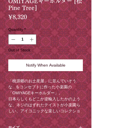
OMIYAGEキーホルダー [松
Pine Tree]
Price
¥8,320
Quantity
*
Out of Stock
Notify When Available
「桃源郷のお土産屋」に並んでいそう
な...をコンセプトに作った小楽園の
「OMIYAGEキーホルダー」。
日本らしくもどこか逆輸入したかのよう
な、ネジのはずれたテイストが小楽園ら
しい、アイコニックな楽しいコレクショ
ン。開運モチーフも多いので、ラッキー
チャームとして持つのもおすすめなお品
サイズ