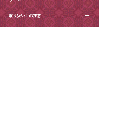
です。
16.5cm×10cm×4cm
＜ご注意点＞
取り扱い上の注意
・この製品は一点一点アトリエにて制作
している少量生産品です。同一のもので
・小さなパーツは、お子様の誤飲や窒息
ご注意点【必ずお読みください】
あっても色味・風合い・サイズに若干の
の可能性がありますので与えないようお
差が生じる場合がございます。予めご了
願いいたします。
・土日祝日は発送業務/メール対応はお休
承ください。
・破損や変形の原因になりますので、引
到着日時指定
みとさせていただきます。
・画面上での色味や質感は実物とは異な
っ張る、落とすなど強い力を与えること
・商品内容の変更やキャンセルはお受け
る場合がございます。予めご了承くださ
ご希望がございましたら、ご注文時から
1
や、濡れた手で触ることはおやめくださ
できません。
有料紙袋
い。
週間程度
を目安にご指定ください。それ
い。
・ご住所の間違いが増えております、十
・一点一点手作りで生産しているため、
以降の到着日時指定はお受けできません
・変形や変色の原因になりますので、高
■環境保護の一環として、小楽園オンラ
分ご確認の上ご注文ください。
ご注文をお受けしてから7日～10日程度
ので、ご了承ください。
温多湿の場所や直射日光が当たる場所や
インショップでは2025年4月17日から、
・お送り先ご住所等の変更もお受けでき
かかる場合がございます。
ご注文の際に
火気のそばでの使用や保管は行わないで
紙袋を有料とさせていただいておりま
かねます。
［ショッピングカート］→［備考を追
ください。
す。
・到着日時指定がございましたら必ずご
加］からコメントを追加できますので、
・硬いもので引っ掻く、擦るなどされま
ご理解・ご協力のほどよろしくお願いい
注文時の「備考欄」へ記載ください。
そちらにご記入ください。
すと傷がつきますのでお気をつけくださ
たします。
（後からご連絡いただいても対応出来か
ご記入がない場合は指定なしでお送りさ
い。
紙袋は
こちら
から。
ねる場合がございます。）
せていただきます。
・メッキの金具を使用しております。(一
・店頭販売用に作られた商品になり、繊
※状況によりご希望に添えない場合もご
部、真鍮金具を使用しております。)
細な作りになっております。厳重に梱包
ざいます。
・レジンを使用したパーツは、経年によ
STORE POLICY
PRIVACY POLICY
した上で配送を行いますが、配送の状況
※コンビニ決済のお客様は二日以内にお
り表面にベタつきが出ることがございま
©
2022-202
SHORAKUEN All Rights Reserved