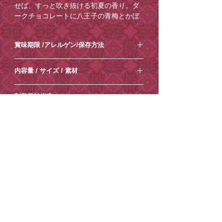
せば、すっと吹き抜ける初夏の香り。ダ
ークチョコレートに八王子の青梅とかぼ
すを少々。黒文字、ジュニパーベリー、
山椒などを漬け込んだ自家製ジンをほの
賞味期限​ /アレルゲン/保存方法
かに忍ばせました。きりりとした酸味に
樹々の香りが重なる、夏の高尾山です。
⚪︎賞味期限：製造日から14日程度(要冷蔵
内容量 / サイズ / 素材
10℃以下)
※輸送時の破損を防ぐため、山の底面を
⚪︎特定原材料等28品目のアレルギー表示
水飴で固定しております。お召し上がり
⚪︎内容量：1個
卵/乳/小麦/大豆/(Alc.0.9%)
到着日時指定
の際、バターナイフ等をご利用いただく
⚪︎箱サイズ：縦11.3×横11.3×高さ12cm
※ごま、くるみを含む製品と共通の設備
とスムーズに取り外しができます。
⚪︎箱 素材：紙
ご希望がございましたら、
ご注文時から1
で製造しています。
※各商品の賞味期限をご確認の上、ご注
ご注意点【必ずお読みください】
週間程度
を目安にご指定ください。それ
⚪︎ 保存方法：要冷蔵(10℃以下)で保存し
文ください。
以降の到着日時指定はお受けできません
てください。
・クール便での発送となります。お早め
ので、ご了承ください。
熨斗について
にお受けとりください。
ご注文の際に
・土日祝日は発送業務/メール対応はお休
⚪︎
熨斗紙のみ
をご希望の場合は、[種類
［ショッピングカート］→［備考を追
みとさせていただきます。
有料紙袋
欄]にて通常梱包をご選択。[熨斗欄]にて
加］からコメントを追加できますので、
・商品内容の変更やキャンセルはお受け
ご希望の表書きをご選択ください。
そちらにご記入ください。
環境保護の一環として、小楽園オンライ
できません。
ご記入がない場合は指定なしでお送りさ
ンショップでは2025年4月17日から、紙
・ご住所の間違いが増えております、十
⚪︎
梅の水引き付きの熨斗
をご希望の場合
せていただきます。
袋を有料とさせていただいております。
分ご確認の上ご注文ください。
は、[種類欄]にて梅の水引きをご選択。
※状況によりご希望に添えない場合もご