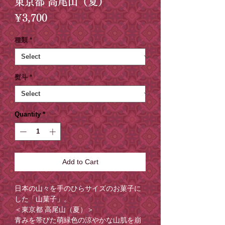
東京都 高尾山（夏）
Price
¥3,700
種類
*
熨斗
*
Quantity
*
Add to Cart
日本の山々を手のひらサイズのお菓子に
した「山菓子」。
＜東京都 高尾山（夏）＞
青みを帯びた萌緑色の涼やかな山肌を崩