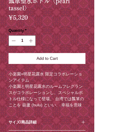
瓢箪聖水ボトル〈pearl
tassel〉
Price
¥5,320
Quantity
*
Add to Cart
小楽園×明星花露水 限定コラボレーショ
ンアイテム
小楽園と明星花露水のルームフレグラン
スがコラボレーションし、スペシャルボ
トル仕様になって登場。 台湾では瓢箪の
ことを 葫蘆 (hulu) といい、 幸福を意味
する福祿 (húlu) と音が似ていることか
ら、 縁起物、 魔除けなど福を招くアイテ
サイズ/商品詳細
ムとして広く親しまれています。
そんな縁起物である瓢箪ボトルに小楽園