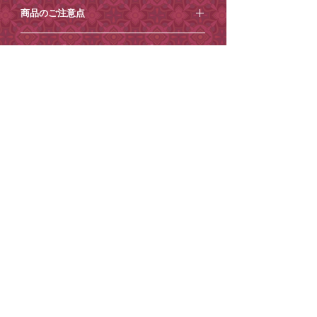
⚪︎サイズ
の遊び心あるデザインが加わり、桃や小
商品のご注意点
瓢箪：約縦6.5cm×横3.5cm×奥行き
花、タッセルなどの チャームがついたレ
3.5cm(最大幅)
トロでかわいらしいオリジナルデザイン
・本来の目的以外のご使用は破損の原因
上部の紐の長さ：約14.5cm
ご注意点【必ずお読みください】
ボトルに仕上がりました。
になりますのでおやめください。
全長：約26.5cm(最大幅)
インテリアアイテムとしてお部屋に飾っ
・振り回したりしないでください。ケガ
・土日祝日は発送業務/メール対応はお休
たり、 バッグ にさげてチャームとして使
や破損の恐れがあります。
到着日時指定
みとさせていただきます。
⚪︎内容物：明星花露水（フレグランスウ
用するのもおすすめです。 縁起を担ぐ、
・加工や素材の特性上、仕上がり寸法・
・商品内容の変更やキャンセルはお受け
ォーター）
瓢箪に入った魔除けの聖水としてお守り
ご希望がございましたら、ご注文時から
1
色・風合い、柄の入り方に多少の差が生
できません。
⚪︎香り：薔薇とジャスミン、白檀などを
有料紙袋
がわりにも。
週間程度
を目安にご指定ください。それ
じる事があります。
・ご住所の間違いが増えております、十
使用した少しレトロなベビーパウダーの
以降の到着日時指定はお受けできません
・デザインの特性上繊細な作りになって
■環境保護の一環として、小楽園オンラ
分ご確認の上ご注文ください。
ような香り。
中身の花露水は使い終わったあとも詰め
ので、ご了承ください。
います。乱暴に扱ったり、鋭利なものな
インショップでは2025年4月17日から、
・お送り先ご住所等の変更もお受けでき
⚪︎容量：10ml
替えも可能です。繰り返し永く使えま
ご注文の際に
どに引っ掛けないよう十分にご注意くだ
紙袋を有料とさせていただいておりま
かねます。
⚪︎成分：水、食品グレードのアルコー
す。
［ショッピングカート］→［備考を追
さい。
す。
・到着日時指定がございましたら必ずご
ル、香料／精油
お好きな香りに入れ替えて使用すること
加］からコメントを追加できますので、
・素材の特性上、摩擦、汗、湿気、水濡
ご理解・ご協力のほどよろしくお願いい
注文時の「備考欄」へ記載ください。
⚪︎瓢箪素材：ガラス
も可能です。
そちらにご記入ください。
れ等による色落ち、色移りが生じる場合
たします。
（後からご連絡いただいても対応出来か
⚪︎原産国：台湾
ご記入がない場合は指定なしでお送りさ
があります。
紙袋は
こちら
から。
ねる場合がございます。）
※画面上での色味や質感は実物とは異な
せていただきます。
・長時間、直射日光や蛍光灯に当たると
・悪天候、交通事情の関係により、指定
る場合がございます。あらかじめご了承
※ご希望に添えない場合もございます。
変色する場合があります。保管には十分
日の配送が困難な場合がございます。
ください。
※コンビニ決済のお客様は二日以内にお
にご注意ください。
STORE POLICY
PRIVACY POLICY
・コンビニ決済のお客様は二日以内にお
支払いください。(お振込みが遅れると、
・火気や高温となるものに近づけないで
©
2022-202
SHORAKUEN All Rights Reserved
6
支払いください。(お振込みが遅れると、
着日指定のご希望に添えない場合がござ
ください。
着日指定のご希望に添えない場合がござ