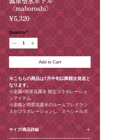
瓢箪聖水ボトル
〈maboroshi〉
Price
¥5,320
Quantity
*
Add to Cart
※こちらの商品は7月中旬以降順次発送と
なります。
小楽園×明星花露水 限定コラボレーショ
ンアイテム
小楽園と明星花露水のルームフレグラン
スがコラボレーションし、スペシャルボ
トル仕様になって登場。 台湾では瓢箪の
ことを 葫蘆 (hulu) といい、 幸福を意味
サイズ/商品詳細
する福祿 (húlu) と音が似ていることか
ら、 縁起物、 魔除けなど福を招くアイテ