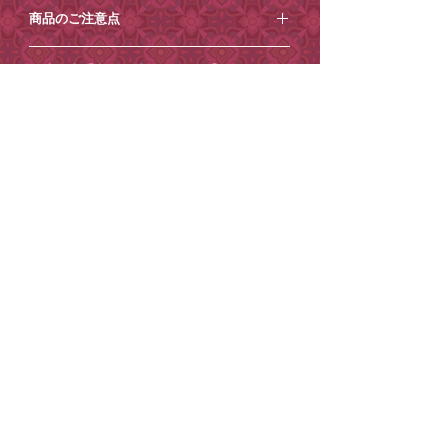
⚪︎サイズ
ムとして広く親しまれています。
商品のご注意点
瓢箪：約縦6.5cm×横3.5cm×奥行き
そんな縁起物である瓢箪ボトルに小楽園
3.5cm(最大幅)
の遊び心あるデザインが加わり、桃や小
・本来の目的以外のご使用は破損の原因
上部の紐の長さ：約14.5cm
ご注意点【必ずお読みください】
花、タッセルなどの チャームがついたレ
になりますのでおやめください。
全長：約23.5cm(最大幅)
トロでかわいらしいオリジナルデザイン
・振り回したりしないでください。ケガ
・予約販売商品となります。通常商品を
ボトルに仕上がりました。
や破損の恐れがあります。
到着日時指定
一緒にご購入いただいた場合、
瓢箪聖水
⚪︎内容物：明星花露水（フレグランスウ
インテリアアイテムとしてお部屋に飾っ
・加工や素材の特性上、仕上がり寸法・
ボトル〈maboroshi〉
の発送と合わせて
ォーター）
たり、 バッグ にさげてチャームとして使
ご希望がございましたら、7月中旬以降か
色・風合い、柄の入り方に多少の差が生
の発送となります
ので、ご注意くださ
⚪︎香り：薔薇とジャスミン、白檀などを
有料紙袋
用するのもおすすめです。 縁起を担ぐ、
ら
1週間程度
を目安にご指定ください。そ
じる事があります。
い。送料を1回の配送分しか頂戴しており
使用した少しレトロなベビーパウダーの
瓢箪に入った魔除けの聖水としてお守り
れ以降の到着日時指定はお受けできませ
・デザインの特性上繊細な作りになって
■環境保護の一環として、小楽園オンラ
ませんのでご了承ください。
ような香り。
がわりにも。
んので、ご了承ください。
います。乱暴に扱ったり、鋭利なものな
インショップでは2025年4月17日から、
・土日祝日は発送業務/メール対応はお休
⚪︎容量：10ml
ご注文の際に
どに引っ掛けないよう十分にご注意くだ
紙袋を有料とさせていただいておりま
みとさせていただきます。
⚪︎成分：水、食品グレードのアルコー
中身の花露水は使い終わったあとも詰め
［ショッピングカート］→［備考を追
さい。
す。
・商品内容の変更やキャンセルはお受け
ル、香料／精油
替えも可能です。繰り返し永く使えま
加］からコメントを追加できますので、
・素材の特性上、摩擦、汗、湿気、水濡
ご理解・ご協力のほどよろしくお願いい
できません。
⚪︎瓢箪素材：ガラス
す。
そちらにご記入ください。
れ等による色落ち、色移りが生じる場合
たします。
・ご住所の間違いが増えております、十
⚪︎原産国：台湾
お好きな香りに入れ替えて使用すること
ご記入がない場合は指定なしでお送りさ
があります。
紙袋は
こちら
から。
分ご確認の上ご注文ください。
も可能です。
せていただきます。
・長時間、直射日光や蛍光灯に当たると
・お送り先ご住所等の変更もお受けでき
※ご希望に添えない場合もございます。
変色する場合があります。保管には十分
かねます。
※画面上での色味や質感は実物とは異な
※コンビニ決済のお客様は二日以内にお
にご注意ください。
STORE POLICY
PRIVACY POLICY
・到着日時指定がございましたら必ずご
る場合がございます。あらかじめご了承
支払いください。(お振込みが遅れると、
・火気や高温となるものに近づけないで
©
2022-202
SHORAKUEN All Rights Reserved
6
注文時の「備考欄」へ記載ください。
ください。
着日指定のご希望に添えない場合がござ
ください。
（後からご連絡いただいても対応出来か