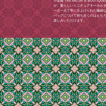
小楽園 TEA SALON ＆ BOU
が、愛らしいミニチュアキーホル
一点一点丁寧に仕上げられた繊細
バッグにつけて持ち歩くのはもち
楽しみいただけます。
※画面上での色味や質感は実物と
承ください。