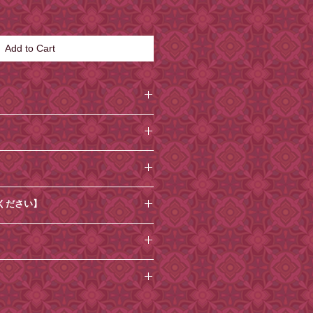
Add to Cart
×横6cm
×横9cm×奥行き2.5cm
ご使用は破損の原因になりますので
ください】
上、仕上がり寸法・色味・風合いに
務/メール対応はお休みとさせていた
す。また、製造過程で樹脂内部に気
が生じる場合がございますが、品質
キャンセルはお受けできません。
たら、ご注文時から1週間を目安
ん。あらかじめご了承ください。
増えております、十分ご確認の上ご
定ください。その他の到着日時指定
擦、汗、湿気、水濡れ等による色落
ので、ご了承ください。
場合があります。
して、小楽園オンラインショップで
の変更もお受けできかねます。
いたやわらかい布でやさしく拭き取