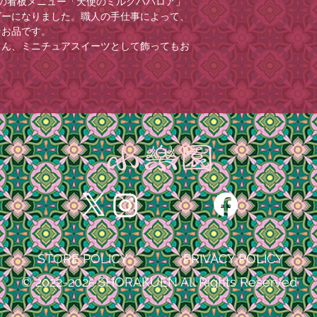
TIQUEの看板メニュー「天使のミルクババロア」
は2025年4月17
・到着日時指定がご
［ショッピングカー
ってください。
ダーになりました。職人の手仕事によって、
おります。
欄」へ記載ください
を追加できますので
・長時間、直射日光
なお品です。
ご理解・ご協力のほ
出来かねる場合がご
ご記入がない場合は
あります。保管には
ろん、ミニチュアスイーツとして飾ってもお
紙袋は
こちら
から。
・コンビニ決済のお
す。
・火気や高温となる
い。(お振込みが遅
※ご希望に添えない
・小さなお子様の手
場合がございますの
※コンビニ決済のお
は異なる場合がございます。あらかじめご了
・お客様のメールの
い。(お振込みが遅
メールが届かない場
場合がございますの
「@shorakuen
設定をお願いいたし
・メールアドレスの
全ての原因における
切の責任を負いませ
STORE POLICY
PRIVACY POLICY
© 2022-202
SHORAKUEN All Rights Reserved
6