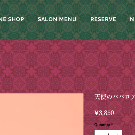
NE SHOP
SALON MENU
RESERVE
N
天使のババロ
Price
¥3,850
Quantity
*