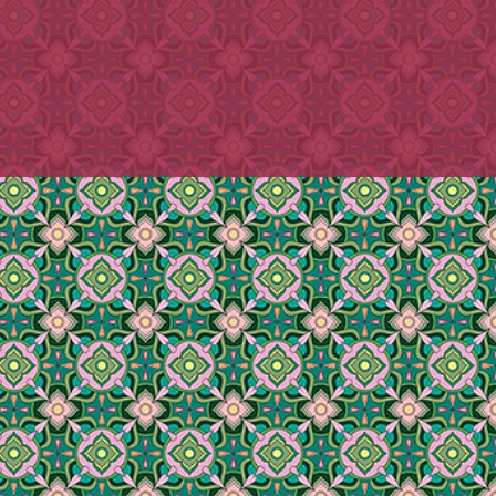
日から、紙袋を有料とさせていただいて
ざいましたら必ずご注文時の「備考
ト］→［備考を追加］からコメント
。（後からご連絡いただいても対応
、そちらにご記入ください。
や蛍光灯に当たると変色する場合が
どよろしくお願いいたします。
ざいます。）
指定なしでお送りさせていただきま
十分にご注意ください。
客様は二日以内にお支払いくださ
ものに近づけないでください。
れると、着日指定のご希望に添えない
場合もございます。
の届かない所に保管してください。
で、予めご了承ください。)
客様は二日以内にお支払いくださ
ご使用環境によっては、当店からの
れると、着日指定のご希望に添えない
合がございます。
で、予めご了承ください。)
.com」からのメールを受信できるよう、
ます。
誤登録、セキュリティエラー等の、
メールの不達に関しては、当店は一
ん。