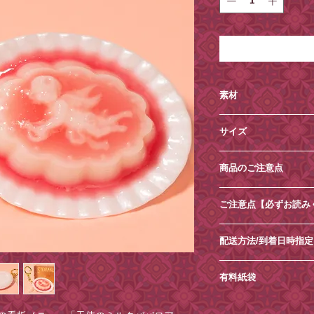
素材
⚪︎樹脂、アクリル
サイズ
⚪︎全長：10.7cm
商品のご注意点
⚪︎ババロア：縦4.5cm
⚪︎箱サイズ：縦5.5cm
・本来の目的以外の
ご注意点【必ずお読み
おやめください。
・加工や素材の特性
・土日祝日は発送業
は個体差がございま
配送方法/到着日時指定
だきます。
泡や小さな粒状の点
・商品内容の変更や
ご希望がございまし
には問題ございませ
・ご住所の間違いが
有料紙袋
に、備考欄にてご指
・素材の特性上、摩
注文ください。
はお受けできません
ち、色移りが生じる
■環境保護の一環と
・お送り先ご住所等
ご注文の際に
・汚れた場合は、乾