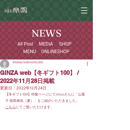
NEWS
All Post
MEDIA
SHOP
MENU
ONLINESHOP
klokacreativestudio
GINZA web【冬ギフト100】 /
2022年11月28日掲載
更新日：
2022年12月24日
【冬ギフト100】特集ページにてchicoさんに「山菓
子 桜島御岳（夏）」をご紹介いただきました。
こちら
にてご覧いただけます。