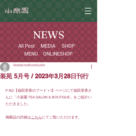
NEWS
All Post
MEDIA
SHOP
MENU
ONLINESHOP
klokacreativestudio
装苑 5月号 / 2023年3月28日刊行
P.162【福田里香のフード＋1】ページにて福田里香さ
んに「小楽園 TEA SALON & BOUTIQUE」をご紹介い
ただきました。
掲載誌の詳細は
こちら
にてご覧いただけます。